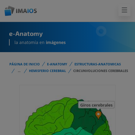
e-Anatomy
la anatomía en
imágenes
PÁGINA DE INICIO
E-ANATOMY
ESTRUCTURAS-ANATOMICAS
...
HEMISFERIO CEREBRAL
CIRCUNVOLUCIONES CEREBRALES