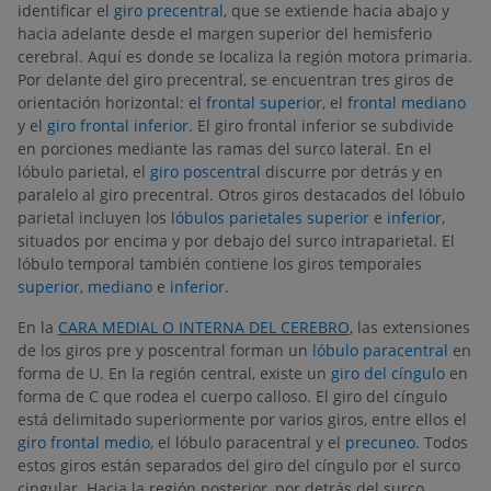
identificar el
giro precentral
, que se extiende hacia abajo y
hacia adelante desde el margen superior del hemisferio
cerebral. Aquí es donde se localiza la región motora primaria.
Por delante del giro precentral, se encuentran tres giros de
orientación horizontal: el
frontal superior
, el
frontal mediano
y el
giro frontal inferior
. El giro frontal inferior se subdivide
en porciones mediante las ramas del surco lateral. En el
lóbulo parietal, el
giro poscentral
discurre por detrás y en
paralelo al giro precentral. Otros giros destacados del lóbulo
parietal incluyen los
lóbulos parietales superior
e
inferior
,
situados por encima y por debajo del surco intraparietal. El
lóbulo temporal también contiene los giros temporales
superior
,
mediano
e
inferior
.
En la
CARA MEDIAL O INTERNA DEL CEREBRO
, las extensiones
de los giros pre y poscentral forman un
lóbulo paracentral
en
forma de U. En la región central, existe un
giro del cíngulo
en
forma de C que rodea el cuerpo calloso. El giro del cíngulo
está delimitado superiormente por varios giros, entre ellos el
giro frontal medio
, el lóbulo paracentral y el
precuneo
. Todos
estos giros están separados del giro del cíngulo por el surco
cingular. Hacia la región posterior, por detrás del surco