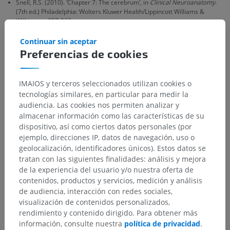
Snell, R.S. (2010). ‘Chapter 7: The cerebrum’, in
Clinical Neuroanatomy
.
(7th ed.) Philadelphia: Wolters Kluwer Health/Lippincott Williams &
Wilkins, pp.257-263.
Continuar sin aceptar
Preferencias de cookies
Galería
IMAIOS y terceros seleccionados utilizan cookies o
tecnologías similares, en particular para medir la
audiencia. Las cookies nos permiten analizar y
almacenar información como las características de su
dispositivo, así como ciertos datos personales (por
ejemplo, direcciones IP, datos de navegación, uso o
geolocalización, identificadores únicos). Estos datos se
tratan con las siguientes finalidades: análisis y mejora
de la experiencia del usuario y/o nuestra oferta de
contenidos, productos y servicios, medición y análisis
de audiencia, interacción con redes sociales,
visualización de contenidos personalizados,
rendimiento y contenido dirigido. Para obtener más
información, consulte nuestra
política de privacidad
.