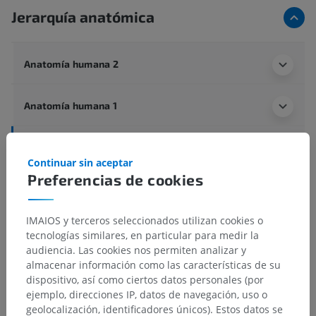
Jerarquía anatómica
Anatomía humana 2
Anatomía humana 1
Neuroanatomía humana
Continuar sin aceptar
Órganos de los sentidos
>
Organum visuale
>
Preferencias de cookies
Estructuras accesorias del ojo
>
Capa conjuntiva
>
Glándulas conjuntivales
IMAIOS y terceros seleccionados utilizan cookies o
Estructuras subyacentes:
No hay estructuras
tecnologías similares, en particular para medir la
subyacentes correspondientes para esta parte
audiencia. Las cookies nos permiten analizar y
anatómica
almacenar información como las características de su
dispositivo, así como ciertos datos personales (por
ejemplo, direcciones IP, datos de navegación, uso o
geolocalización, identificadores únicos). Estos datos se