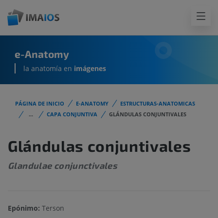
e-Anatomy
la anatomía en
imágenes
PÁGINA DE INICIO
E-ANATOMY
ESTRUCTURAS-ANATOMICAS
...
CAPA CONJUNTIVA
GLÁNDULAS CONJUNTIVALES
Glándulas conjuntivales
Glandulae conjunctivales
Epónimo:
Terson