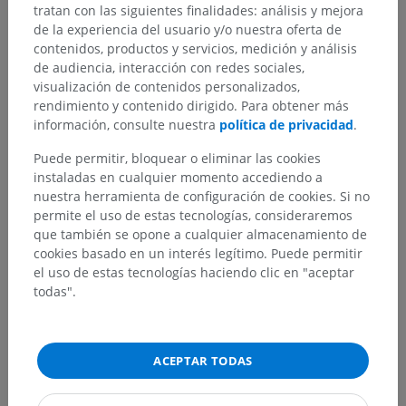
tratan con las siguientes finalidades: análisis y mejora
Anatomía comparada en animales
de la experiencia del usuario y/o nuestra oferta de
contenidos, productos y servicios, medición y análisis
de audiencia, interacción con redes sociales,
visualización de contenidos personalizados,
Traducciones
rendimiento y contenido dirigido. Para obtener más
información, consulte nuestra
política de privacidad
.
Puede permitir, bloquear o eliminar las cookies
¿Ha detectado un error?
instaladas en cualquier momento accediendo a
nuestra herramienta de configuración de cookies. Si no
No dude en sugerir una corrección, traducción o
permite el uso de estas tecnologías, consideraremos
mejora de contenido.
que también se opone a cualquier almacenamiento de
cookies basado en un interés legítimo. Puede permitir
Reportar un error
el uso de estas tecnologías haciendo clic en "aceptar
todas".
DESCARGAR LA APLICACIÓN
ACEPTAR TODAS