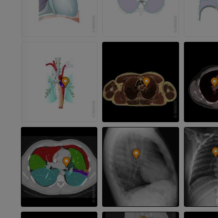
Pierna (arteria
TAC
GRATIS
Arteriografía 
inferiores
Angiografía
GRATIS