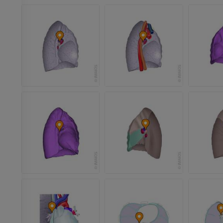
PREMIUM
Radiografías del miembro
superior
Artrografía de 
Radiografía
Artrografía TC
PREMIUM
PREMIUM
Miembro superior
IRM del tobillo
Ilustraciones
IRM
PREMIUM
PREMIUM
Arteriografía de miembro
Antepié RM
superior
IRM
Angiografía
PREMIUM
GRATIS
ATC de la extr
Visible Human Project
inferior
Fotografía
TAC
PREMIUM
PREMIUM