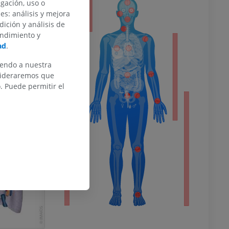
egación, uso o
or
des: análisis y mejora
dición y análisis de
endimiento y
ad
.
del miembro
iendo a nuestra
nsideraremos que
 Puede permitir el
o inferior
ra
la