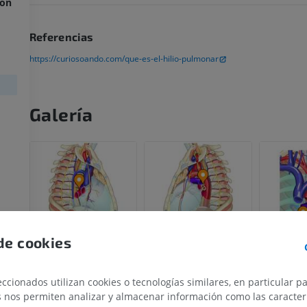
món
Referencias
https://curiosoando.com/que-es-el-hilio-pulmonar
Galería
de cookies
ccionados utilizan cookies o tecnologías similares, en particular p
MIEMBRO SUPERIOR
MIEMBRO INFERIOR
s nos permiten analizar y almacenar información como las caracterí