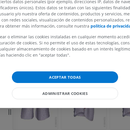
ciertos datos personales (por ejemplo, direcciones IP, datos de nav
IRM del miembro superior
Miembro inferi
ificadores únicos). Estos datos se tratan con las siguientes finalida
IRM
Ilustraciones
usuario y/o nuestra oferta de contenidos, productos y servicios, me
PREMIUM
PREMIUM
n con redes sociales, visualización de contenidos personalizados, r
ara obtener más información, consulte nuestra
política de privacid
IRM del hombro
Radiografías 
ear o eliminar las cookies instaladas en cualquier momento acced
IRM
inferior
uración de cookies. Si no permite el uso de estas tecnologías, co
Radiografía
PREMIUM
alquier almacenamiento de cookies basado en un interés legítimo.
GRATIS
ías haciendo clic en "aceptar todas".
IRM del carpo
IRM
IRM del miembr
IRM
PREMIUM
ACEPTAR TODAS
PREMIUM
IRM del codo
IRM
IRM de la cade
ADMINISTRAR COOKIES
IRM
PREMIUM
PREMIUM
IRM de la mano
IRM
IRM de la rodil
IRM
PREMIUM