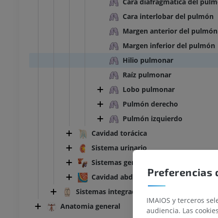
Cara diafragmática del pul
Cara interlobar del pulmón
Margen anterior del pulmón
Margen inferior del pulmón
Hilio pulmonar
Raíz pulmonar
Lobo pulmonar
Pulmón derecho
Pulmón izquierdo
Cavidad torácica
Sistema urinario
Sistemas genitales
Preferencias 
Cavidad abdominopélvica
Sistemas integradores
IMAIOS y terceros sele
TARSO-PIE
Anatomia general
audiencia. Las cookie