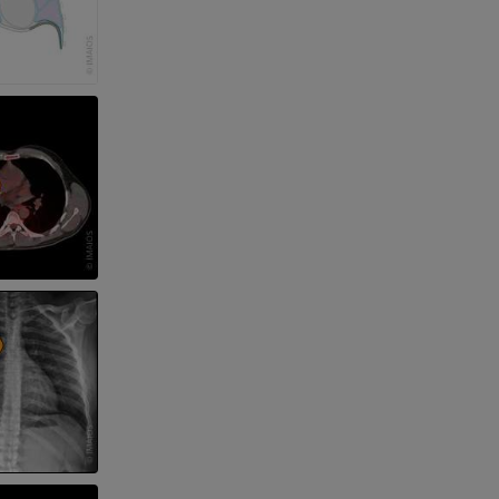
s y huesos)
de miembros