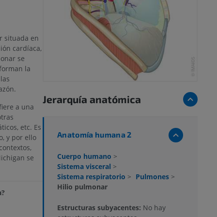
r situada en
ión cardíaca,
monar se
 forman la
las
azón.
Jerarquía anatómica
fiere a una
otras
icos, etc. Es
Anatomía humana 2
, y por ello
contextos,
Cuerpo humano
>
Michigan se
Sistema visceral
>
Sistema respiratorio
>
Pulmones
>
Hilio pulmonar
a?
Estructuras subyacentes:
No hay