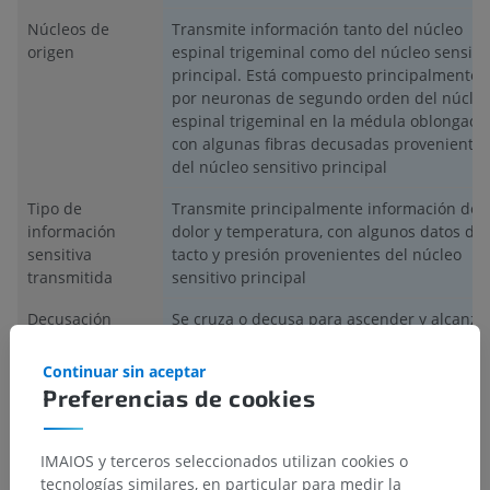
Núcleos de
Transmite información tanto del núcleo
origen
espinal trigeminal como del núcleo sensiti
principal. Está compuesto principalmente
por neuronas de segundo orden del núcle
espinal trigeminal en la médula oblongada
con algunas fibras decusadas provenientes
del núcleo sensitivo principal
Tipo de
Transmite principalmente información de
información
dolor y temperatura, con algunos datos de
sensitiva
tacto y presión provenientes del núcleo
transmitida
sensitivo principal
Decusación
Se cruza o decusa para ascender y alcanza
(cruzamiento)
el núcleo ventral posteromedial (VPM)
contralateral del tálamo
Continuar sin aceptar
Preferencias de cookies
¿La traducción es incorrecta?
REPORTAR
IMAIOS y terceros seleccionados utilizan cookies o
tecnologías similares, en particular para medir la