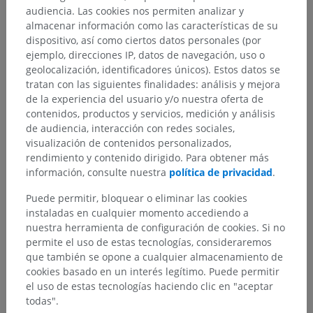
audiencia. Las cookies nos permiten analizar y
almacenar información como las características de su
Referencias
dispositivo, así como ciertos datos personales (por
Price S, Daly DT. Neuroanatomy, Trigeminal Nucleus. [Updated 2023
ejemplo, direcciones IP, datos de navegación, uso o
May 1]. In: StatPearls [Internet]. Treasure Island (FL): StatPearls
geolocalización, identificadores únicos). Estos datos se
Publishing; 2024 Jan-. Available from:
tratan con las siguientes finalidades: análisis y mejora
https://www.ncbi.nlm.nih.gov/books/NBK539823/
de la experiencia del usuario y/o nuestra oferta de
Purves D, Augustine GJ, Fitzpatrick D, et al., editors. Neuroscience. 2nd
contenidos, productos y servicios, medición y análisis
edition. Sunderland (MA): Sinauer Associates; 2001. The Trigeminal
de audiencia, interacción con redes sociales,
Portion of the Mechanosensory System. Available from:
visualización de contenidos personalizados,
https://www.ncbi.nlm.nih.gov/books/NBK10853/
rendimiento y contenido dirigido. Para obtener más
información, consulte nuestra
política de privacidad
.
Puede permitir, bloquear o eliminar las cookies
Galería
instaladas en cualquier momento accediendo a
nuestra herramienta de configuración de cookies. Si no
permite el uso de estas tecnologías, consideraremos
que también se opone a cualquier almacenamiento de
cookies basado en un interés legítimo. Puede permitir
el uso de estas tecnologías haciendo clic en "aceptar
todas".