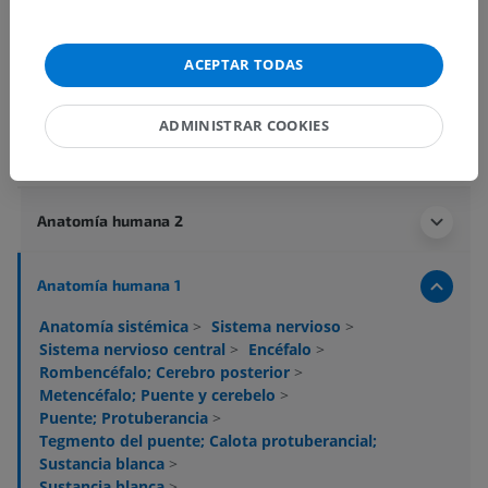
ACEPTAR TODAS
ADMINISTRAR COOKIES
Jerarquía anatómica
Anatomía humana 2
Anatomía humana 1
Anatomía sistémica
>
Sistema nervioso
>
Sistema nervioso central
>
Encéfalo
>
Rombencéfalo; Cerebro posterior
>
Metencéfalo; Puente y cerebelo
>
Puente; Protuberancia
>
Tegmento del puente; Calota protuberancial;
Sustancia blanca
>
Sustancia blanca
>