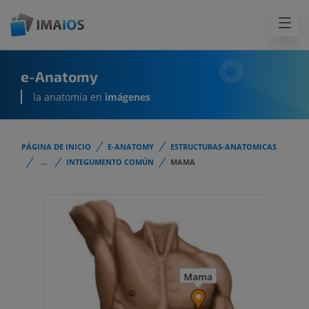
e-Anatomy
la anatomía en
imágenes
PÁGINA DE INICIO
E-ANATOMY
ESTRUCTURAS-ANATOMICAS
...
INTEGUMENTO COMÚN
MAMA