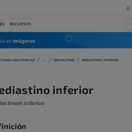
ES
RECURSOS
mía en
imágenes
CTURAS-ANATOMICAS
...
MEDIASTINO
MEDIASTINO INFERIOR
diastino inferior
astinum inferius
inición