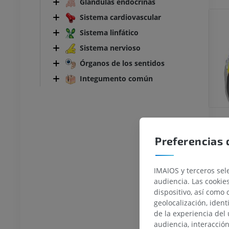
Glándulas endocrinas
Sistema cardiovascular
Sistema linfático
Sistema nervioso
Órganos de los sentidos
Integumento común
Preferencias 
IMAIOS y terceros sele
audiencia. Las cookie
dispositivo, así como 
geolocalización, ident
de la experiencia del 
audiencia, interacció