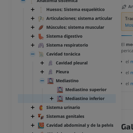
Anatomía sistémica
An
Huesos; Sistema esquelético
Articulaciones; sistema articular
Tra
Most
Músculos; sistema muscular
Sistema digestivo
El
med
Sistema respiratorio
perica
Cavidad torácica
el
m
Cavidad pleural
Pleura
el
m
Mediastino
el
m
Mediastino superior
Mediastino inferior
Sistema urinario
Sistemas genitales
Gal
Cavidad abdominal y de la pelvis