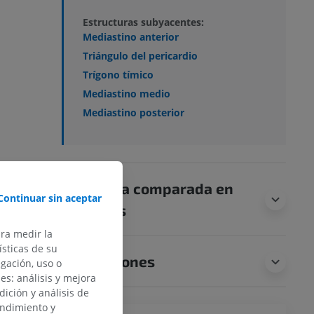
Estructuras subyacentes:
Mediastino anterior
Triángulo del pericardio
Trígono tímico
Mediastino medio
Mediastino posterior
Anatomía comparada en
Continuar sin aceptar
animales
ara medir la
sticas de su
Traducciones
egación, uso o
des: análisis y mejora
dición y análisis de
endimiento y