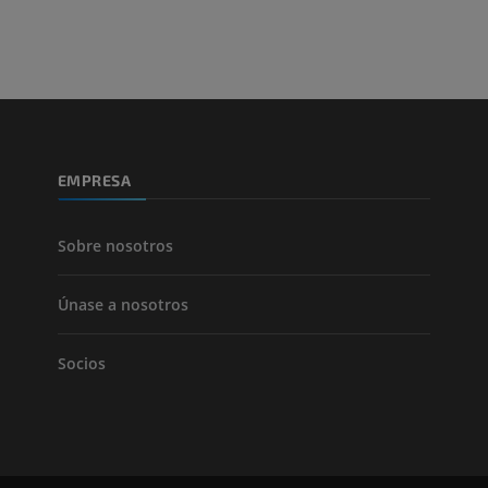
PREMIUM
PREMIUM
Pierna (arteria
TAC
GRATIS
Arteriografía 
EMPRESA
inferiores
Angiografía
GRATIS
Sobre nosotros
Únase a nosotros
Socios