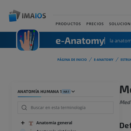
PRODUCTOS
PRECIOS
SOLUCION
e-Anatomy
la anato
PÁGINA DE INICIO
E-ANATOMY
ESTRU
Me
ANATOMÍA HUMANA 1
HA1
Medi
Anatomia general
Def