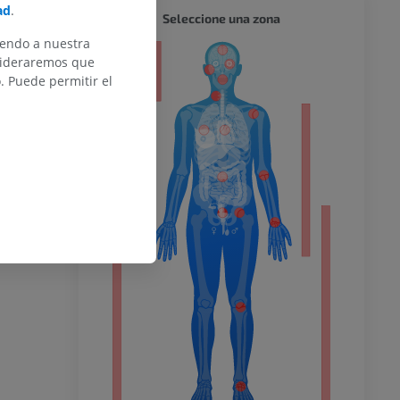
ad
.
CUERPO
Seleccione una zona
iendo a nuestra
or
nsideraremos que
 Puede permitir el
del miembro
o inferior
ra