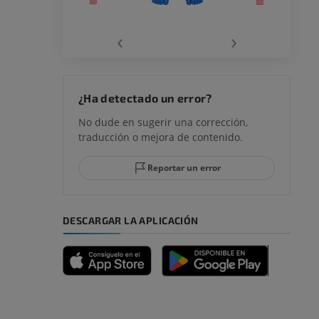
la
‹
›
rodilla
¿Ha detectado un error?
No dude en sugerir una corrección,
traducción o mejora de contenido.
 y retropié
Reportar un error
DESCARGAR LA APLICACIÓN
emidad