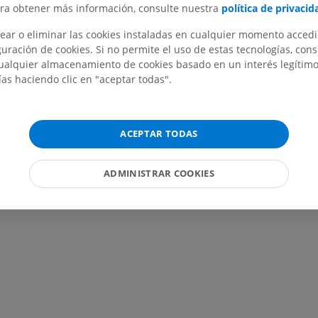
ara obtener más información, consulte nuestra
política de privacid
MIEMBRO SUPERIOR
MIEMBRO INFERIOR
ear o eliminar las cookies instaladas en cualquier momento acced
IRM del miembro superior
Miembro inferi
uración de cookies. Si no permite el uso de estas tecnologías, co
IRM
Ilustraciones
alquier almacenamiento de cookies basado en un interés legítimo.
ías haciendo clic en "aceptar todas".
PREMIUM
PREMIUM
IRM del hombro
Radiografías 
IRM
inferior
ACEPTAR TODAS
Radiografía
PREMIUM
GRATIS
ADMINISTRAR COOKIES
IRM del carpo
IRM
IRM del miembr
IRM
PREMIUM
PREMIUM
IRM del codo
IRM
IRM de la cade
IRM
PREMIUM
PREMIUM
IRM de la mano