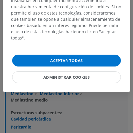
instaladas en cualquier momento accediendo a
nuestra herramienta de configuración de cookies. Si no
permite el uso de estas tecnologías, consideraremos
que también se opone a cualquier almacenamiento de
cookies basado en un interés legítimo. Puede permitir
el uso de estas tecnologías haciendo clic en "aceptar
Jerarquía anatómica
todas".
Anatomía humana 2
ACEPTAR TODAS
Anatomía humana 1
ADMINISTRAR COOKIES
Anatomía sistémica
>
Cavidad torácica
>
Mediastino
>
Mediastino inferior
>
Mediastino medio
Estructuras subyacentes:
Cavidad pericárdica
Pericardio