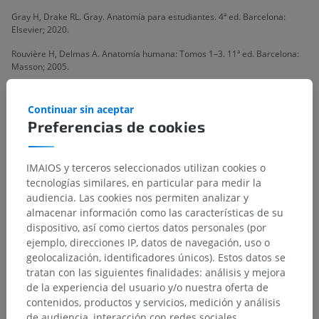
Gray H, Drake RL. Gray. Anatomía para estudiantes. 4ª ed. Barcelona:
Elsevier; 2020.
Rouvière H, Delmas A. Anatomía humana: Tomos 1–3. 11ª ed. Barcelona:
Masson; 2005.
Tortora GJ, Derrickson BH. Principios de Anatomía y Fisiología. 15ª ed.
México: Panamericana; 2017.
Continuar sin aceptar
Preferencias de cookies
Insunza O, Farfán E. Anatomía topográfica con aplicación médico-
quirúrgica. 1ª ed. Barcelona: Elsevier España; 2025.
IMAIOS y terceros seleccionados utilizan cookies o
tecnologías similares, en particular para medir la
audiencia. Las cookies nos permiten analizar y
Jerarquía anatómica
almacenar información como las características de su
dispositivo, así como ciertos datos personales (por
ejemplo, direcciones IP, datos de navegación, uso o
geolocalización, identificadores únicos). Estos datos se
Anatomía humana 2
tratan con las siguientes finalidades: análisis y mejora
de la experiencia del usuario y/o nuestra oferta de
Cuerpo humano
>
Sistemas musculoesqueléticos
>
contenidos, productos y servicios, medición y análisis
Sistema muscular
>
Músculos
>
Músculo
de audiencia, interacción con redes sociales,