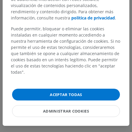
visualización de contenidos personalizados,
Estructuras subyacentes:
rendimiento y contenido dirigido. Para obtener más
Cabeza muscular
información, consulte nuestra
política de privacidad
.
Vientre muscular
Inserción
Puede permitir, bloquear o eliminar las cookies
instaladas en cualquier momento accediendo a
Punto fijo
nuestra herramienta de configuración de cookies. Si no
Punto móvil
permite el uso de estas tecnologías, consideraremos
Fascículo muscular
que también se opone a cualquier almacenamiento de
cookies basado en un interés legítimo. Puede permitir
Endomisio
el uso de estas tecnologías haciendo clic en "aceptar
Perimisio
todas".
Ver más
ACEPTAR TODAS
ADMINISTRAR COOKIES
Traducciones