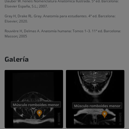
Dauber W. Feneis Nomenclatura Anatómica Ilustrada. 5ª ed. Barcelona:
Elsevier España, S.L.; 2007.
Gray H, Drake RL. Gray. Anatomía para estudiantes. 4ª ed. Barcelona:
Elsevier; 2020.
Rouvière H, Delmas A. Anatomía humana: Tomos 1–3. 11ª ed. Barcelona:
Masson; 2005
Galería