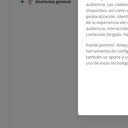
Anatomia general
audiencia. Las cookie
dispositivo, así como 
geolocalización, ident
de la experiencia del 
audiencia, interacció
contenido dirigido. P
Puede permitir, bloqu
herramienta de config
también se opone a cu
uso de estas tecnolog
TARSO-PIE
la rodilla
IRM normal del tobillo
IRM
UM
PREMIUM
afía de rodilla
Antepié RM
afía TC
IRM
UM
PREMIUM