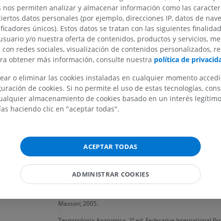
s nos permiten analizar y almacenar información como las caracterí
Descripción:
Los músculos auriculares intrínseco
ciertos datos personales (por ejemplo, direcciones IP, datos de nav
comprenden un grupo morfológicamente definid
ificadores únicos). Estos datos se tratan con las siguientes finalida
estructuras musculares que tensan el cartílago d
usuario y/o nuestra oferta de contenidos, productos y servicios, me
sin desplazar el pabellón. Aunque en humanos 
n con redes sociales, visualización de contenidos personalizados, r
función dinámica evidente, su organización refle
ara obtener más información, consulte nuestra
política de privacid
conservado evolutivamente que adquiere relevan
funcional en especies con movilidad auricular act
ear o eliminar las cookies instaladas en cualquier momento acced
uración de cookies. Si no permite el uso de estas tecnologías, co
alquier almacenamiento de cookies basado en un interés legítimo.
¿Esta definición es incorrecta o está inco
ías haciendo clic en "aceptar todas".
SUGERIR UNA MODIFICACIÓN
MIEMBRO SUPERIOR
MIEMBRO INFERIOR
IRM del miembro superior
Miembro inferi
ACEPTAR TODAS
IRM
Ilustraciones
Referencias
PREMIUM
PREMIUM
Dauber W. Feneis Nomenclatura Anatómica Ilustrada. 5ª ed
ADMINISTRAR COOKIES
Elsevier España, S.L.; 2007.
IRM del hombro
Radiografías 
Rouvière H, Delmas A. Anatomía humana: Tomos 1–3. 11ª e
IRM
inferior
Masson; 2005.
Radiografía
PREMIUM
GRATIS
Terminologia Anatomica. 2ª ed. Federative International P