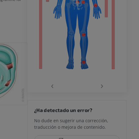
o inferior
ra
la
‹
›
rodilla
¿Ha detectado un error?
No dude en sugerir una corrección,
traducción o mejora de contenido.
 y retropié