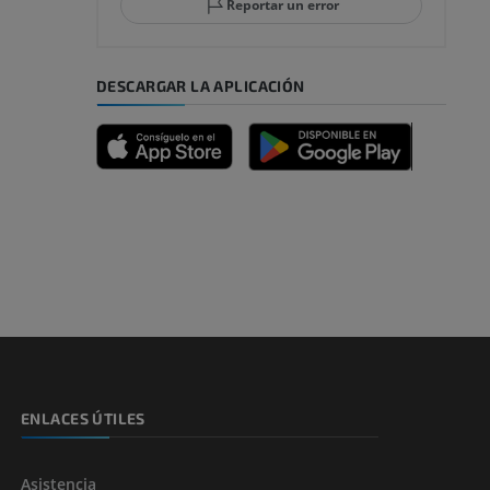
Reportar un error
DESCARGAR LA APLICACIÓN
emidad
s y huesos)
de miembros
ENLACES ÚTILES
Asistencia