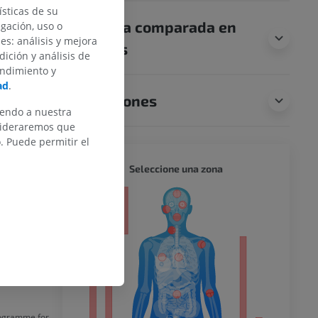
sticas de su
s
Anatomía comparada en
egación, uso o
o de
des: análisis y mejora
animales
e la aurícula
dición y análisis de
no presentan
endimiento y
ja un patrón
ad
.
cia
Traducciones
iva.
iendo a nuestra
nsideraremos que
 Puede permitir el
mpleta?
CUERPO
Seleccione una zona
or
. Barcelona:
del miembro
d. Barcelona:
rogramme for