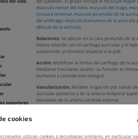
del pabellón. El grupo incluye el
músculo mayor d
llos del oído
músculo menor del hélix
,
músculo del trago
,
músc
incisura terminal
,
músculo piramidal de la aurícu
del antitrago
,
músculo transverso de la aurícula
oblicuo de la aurícula
.
lando
Relaciones:
Se ubican en la cara profunda de la a
íntima relación con el cartílago auricular y el tej
subyacente, profundos respecto a la piel.
lar
Acción:
Modifican la forma del cartílago de la aur
r
mediante tracciones locales; su función es limit
lar
humanos y considerada vestigial.
scular
Vascularización:
Reciben irrigación por ramas de 
auricular posterior y de la arteria temporal super
ar
derivadas de la arteria carótida externa.
os superiores
Inervación:
Están inervados por ramos del nervio 
s inferiores
de cookies
Variación:
Presentan gran variabilidad en númer
grado de desarrollo. Pueden estar ausentes o se
inidentificables en algunos individuos.
ccionados utilizan cookies o tecnologías similares, en particular p