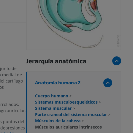
Jerarquía anatómica
junto de
a medial de
el cartílago
Anatomía humana 2
os
Cuerpo humano
>
Sistemas musculoesqueléticos
>
rollados,
Sistema muscular
>
ago auricular.
Parte craneal del sistema muscular
>
Músculos de la cabeza
>
os puntos del
Músculos auriculares intrínsecos
y depresiones