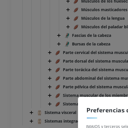
Músculos de los hueseci
Músculos masticadores
Músculos de la lengua
Músculos del paladar b
Fascias de la cabeza
Bursas de la cabeza
Parte cervical del sistema muscu
Parte dorsal del sistema muscula
Parte torácica del sistema muscu
Parte abdominal del sistema mu
Parte pélvica del sistema muscul
Sistema muscular de los miembr
Sistema muscular de los miembro
Preferencias 
Sistema visceral
Sistemas integradores
IMAIOS y terceros sele