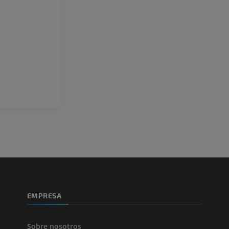
PREMIUM
PREMIUM
Arteriografía de miembro
Antepié RM
superior
IRM
Angiografía
PREMIUM
GRATIS
ATC de la extr
Visible Human Project
inferior
Fotografía
TAC
PREMIUM
PREMIUM
Pierna (arteria
TAC
GRATIS
Arteriografía 
EMPRESA
inferiores
Angiografía
GRATIS
Sobre nosotros