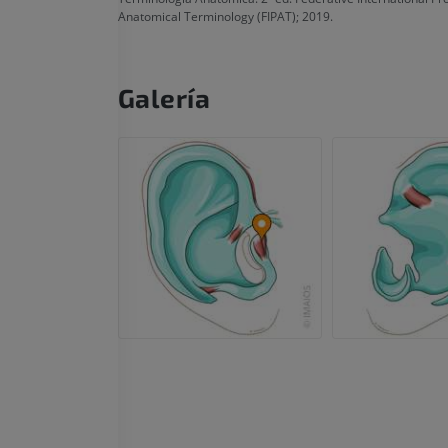
Anatomical Terminology (FIPAT); 2019.
IRM del carpo
IRM
IRM del miembr
IRM
PREMIUM
PREMIUM
Galería
IRM del codo
IRM
IRM de la cade
IRM
PREMIUM
PREMIUM
IRM de la mano
IRM
IRM de la rodil
IRM
PREMIUM
PREMIUM
Radiografías del miembro
superior
Artrografía de 
Radiografía
Artrografía TC
PREMIUM
PREMIUM
Miembro superior
IRM del tobillo
Ilustraciones
IRM