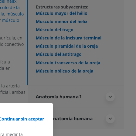
el hélix
,
Estructuras subyacentes:
ulo de la
Músculo mayor del hélix
la
,
músculo
y
músculo
Músculo menor del hélix
Músculo del trago
urícula, en
Músculo de la incisura terminal
ido conectivo
Músculo piramidal de la oreja
Músculo del antitrago
ícula
Músculo transverso de la oreja
ada en
Músculo oblicuo de la oreja
la arteria
ficial, ambas
Anatomía humana 1
facial.
Neuroanatomía humana
Continuar sin aceptar
o, forma y
r
ara medir la