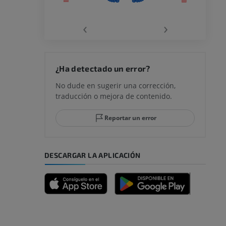
la
‹
›
rodilla
¿Ha detectado un error?
No dude en sugerir una corrección,
traducción o mejora de contenido.
 y retropié
Reportar un error
DESCARGAR LA APLICACIÓN
emidad