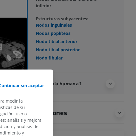
inferior
Estructuras subyacentes:
Nodos inguinales
Nodos poplíteos
Nodo tibial anterior
Nodo tibial posterior
Nodo fibular
Anatomía humana 1
Continuar sin aceptar
ara medir la
sticas de su
Traducciones
egación, uso o
des: análisis y mejora
dición y análisis de
endimiento y