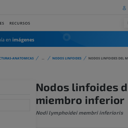
ES
RECURSOS
mía en
imágenes
CTURAS-ANATOMICAS
...
NODOS LINFOIDES
NODOS LINFOIDES DEL M
Nodos linfoides d
miembro inferior
Nodi lymphoidei membri inferioris