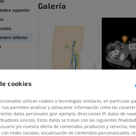
llo
Galería
embro superior
os
nales
mbro inferior
s
de cookies
ccionados utilizan cookies o tecnologías similares, en particular p
s nos permiten analizar y almacenar información como las caracterí
ciertos datos personales (por ejemplo, direcciones IP, datos de nav
ificadores únicos). Estos datos se tratan con las siguientes finalida
usuario y/o nuestra oferta de contenidos, productos y servicios, me
n con redes sociales, visualización de contenidos personalizados, r