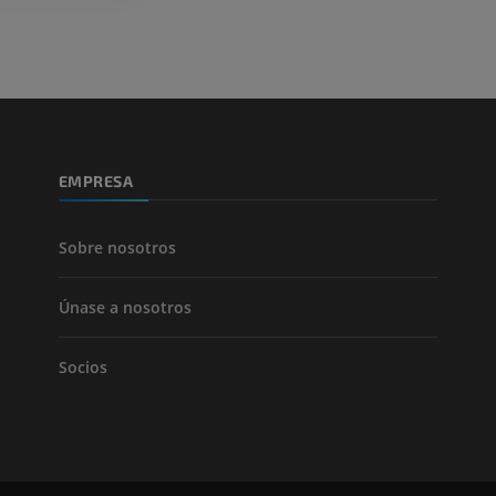
PREMIUM
PREMIUM
Pierna (arteria
TAC
GRATIS
Arteriografía 
EMPRESA
inferiores
Angiografía
GRATIS
Sobre nosotros
Únase a nosotros
Socios