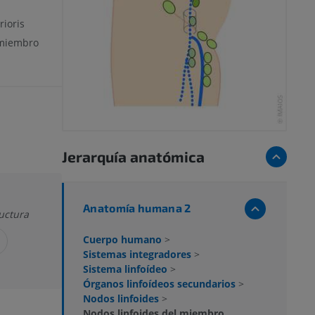
ioris
 miembro
Jerarquía anatómica
Anatomía humana 2
uctura
Cuerpo humano
>
Sistemas integradores
>
Sistema linfoídeo
>
Órganos linfoídeos secundarios
>
Nodos linfoides
>
Nodos linfoides del miembro