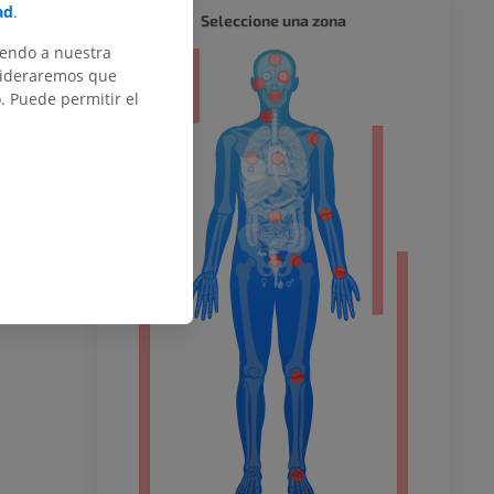
ad
.
CUERPO
Seleccione una zona
iendo a nuestra
or
nsideraremos que
 Puede permitir el
del miembro
o inferior
ra