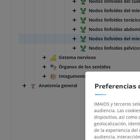
Nodos linfoides del cue
Nodos linfoides del mi
Nodos linfoides torácic
Nodos linfoides abdomi
Nodos linfoides del mie
Nodos linfoides pélvico
Sistema nervioso
Órganos de los sentidos
Integumento común
Preferencias 
Anatomia general
IMAIOS y terceros sele
audiencia. Las cookie
dispositivo, así como 
geolocalización, ident
de la experiencia del 
audiencia, interacció