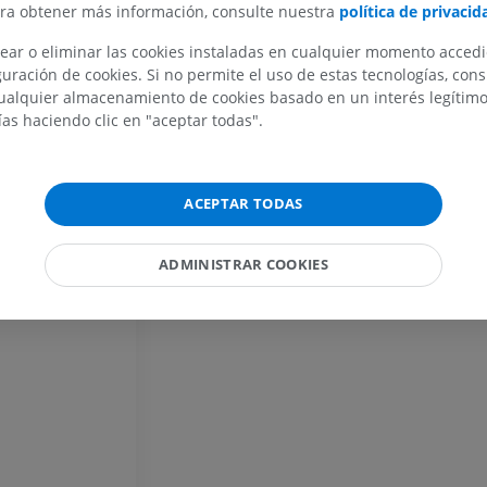
ara obtener más información, consulte nuestra
política de privacid
MIEMBRO SUPERIOR
MIEMBRO INFERIOR
ear o eliminar las cookies instaladas en cualquier momento acced
IRM del miembro superior
Miembro inferi
uración de cookies. Si no permite el uso de estas tecnologías, co
IRM
Ilustraciones
alquier almacenamiento de cookies basado en un interés legítimo.
PREMIUM
PREMIUM
ías haciendo clic en "aceptar todas".
IRM del hombro
Radiografías 
IRM
inferior
ACEPTAR TODAS
Radiografía
PREMIUM
GRATIS
ADMINISTRAR COOKIES
IRM del carpo
IRM
IRM del miembr
IRM
PREMIUM
PREMIUM
IRM del codo
IRM
IRM de la cade
IRM
PREMIUM
PREMIUM
IRM de la mano