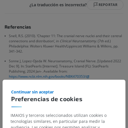
¿La traducción es incorrecta?
REPORTAR
Referencias
Snell, R.S. (2010). ‘Chapter 11: The cranial nerve nuclei and their central
connections and distribution’, in
Clinical Neuroanatomy
. (7th ed.)
Philadelphia: Wolters Kluwer Health/Lippincott Williams & Wilkins, pp.
341-342.
Sonne J, Lopez-Ojeda W. Neuroanatomy, Cranial Nerve. [Updated 2022
Dec 9]. In: StatPearls [Internet]. Treasure Island (FL): StatPearls
Publishing; 2024 Jan-. Available from:
https://www.ncbi.nlm.nih.gov/books/NBK470353/
Continuar sin aceptar
Galería
Preferencias de cookies
IMAIOS y terceros seleccionados utilizan cookies o
tecnologías similares, en particular para medir la
audiencia. Las cookies nos permiten analizar y