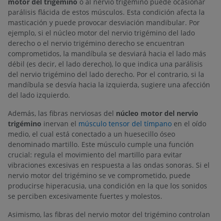
motor del trigémino
o al nervio trigémino puede ocasionar
parálisis flácida de estos músculos. Esta condición afecta la
masticación y puede provocar desviación mandibular. Por
ejemplo, si el núcleo motor del nervio trigémino del lado
derecho o el nervio trigémino derecho se encuentran
comprometidos, la mandíbula se desviará hacia el lado más
débil (es decir, el lado derecho), lo que indica una parálisis
del nervio trigémino del lado derecho. Por el contrario, si la
mandíbula se desvía hacia la izquierda, sugiere una afección
del lado izquierdo.
Además, las fibras nerviosas del
núcleo motor del nervio
trigémino
inervan el
músculo tensor del tímpano
en el oído
medio, el cual está conectado a un huesecillo óseo
denominado martillo. Este músculo cumple una función
crucial: regula el movimiento del martillo para evitar
vibraciones excesivas en respuesta a las ondas sonoras. Si el
nervio motor del trigémino se ve comprometido, puede
producirse hiperacusia, una condición en la que los sonidos
se perciben excesivamente fuertes y molestos.
Asimismo, las fibras del nervio motor del trigémino controlan