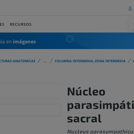
ES
RECURSOS
mía en
imágenes
CTURAS-ANATOMICAS
...
COLUMNA INTERMEDIA; ZONA INTERMEDIA
Núcleo
parasimpát
sacral
Nucleus parasympathicus