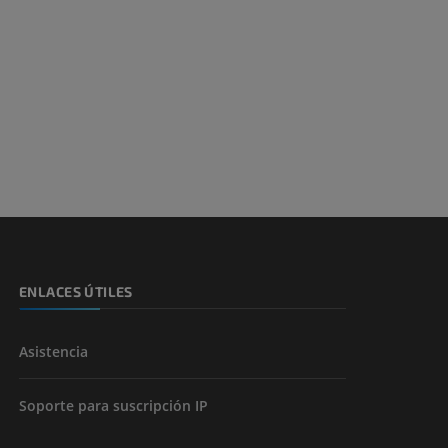
s y huesos)
de miembros
ENLACES ÚTILES
Asistencia
Soporte para suscripción IP