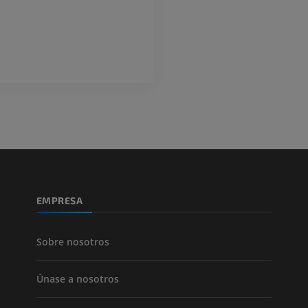
PREMIUM
PREMIUM
Pierna (arteria
TAC
GRATIS
Arteriografía 
inferiores
Angiografía
GRATIS
EMPRESA
Sobre nosotros
Únase a nosotros