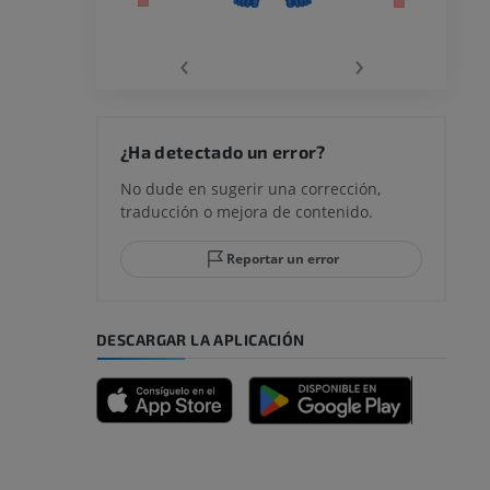
la
‹
›
rodilla
¿Ha detectado un error?
No dude en sugerir una corrección,
traducción o mejora de contenido.
 y retropié
Reportar un error
DESCARGAR LA APLICACIÓN
emidad