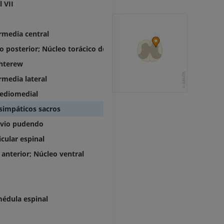
 VII
IRM
IRM de la rodil
IRM
PREMIUM
PREMIUM
rmedia central
Radiografías del miembro
o posterior; Núcleo torácico dorsal
superior
Artrografía de 
hterew
Radiografía
Artrografía TC
PREMIUM
PREMIUM
rmedia lateral
ediomedial
Miembro superior
IRM del tobillo
simpáticos sacros
Ilustraciones
IRM
rvio pudendo
PREMIUM
PREMIUM
cular espinal
Arteriografía de miembro
Antepié RM
anterior; Núcleo ventral
superior
IRM
Angiografía
PREMIUM
GRATIS
ATC de la extr
médula espinal
Visible Human Project
inferior
Fotografía
TAC