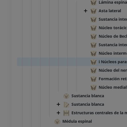
Lámina espinal
o inferior
Miembro inferior
ciones
Ilustraciones
Asta lateral
UM
PREMIUM
Sustancia inte
Núcleo torácic
TC del tobillo y del pie
Núcleo de Bec
TAC
PREMIUM
Sustancia inte
Núcleo interm
i Núcleos para
Núcleo del ne
Formación reti
Núcleo medial 
Sustancia blanca
Sustancia blanca
Estructuras centrales de la 
Médula espinal