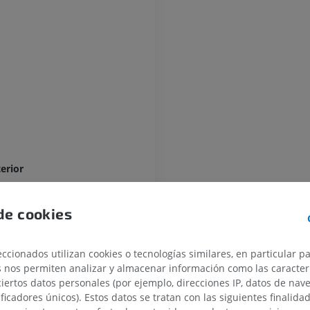
MIEMBRO SUPERIOR
MIEMBRO INFERIOR
IRM del miembro superior
Miembro inferi
IRM
Ilustraciones
PREMIUM
PREMIUM
IRM del hombro
Radiografías 
IRM
inferior
Radiografía
PREMIUM
erior
GRATIS
IRM del carpo
de cookies
IRM
IRM del miembr
IRM
PREMIUM
o
PREMIUM
ior
ccionados utilizan cookies o tecnologías similares, en particular p
IRM del codo
s nos permiten analizar y almacenar información como las caracterí
IRM
IRM de la cade
ciertos datos personales (por ejemplo, direcciones IP, datos de nav
IRM
PREMIUM
ificadores únicos). Estos datos se tratan con las siguientes finalida
PREMIUM