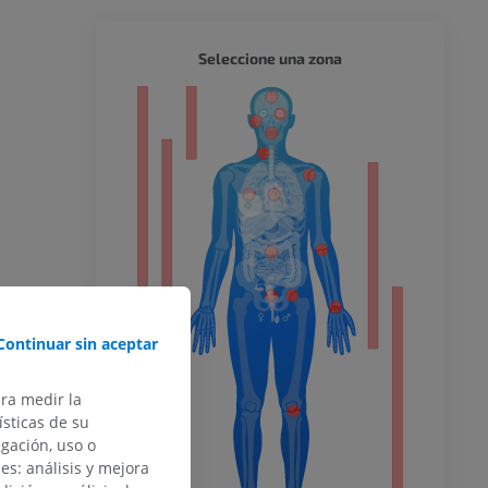
CUERPO
Seleccione una zona
or
del miembro
o inferior
Continuar sin aceptar
ara medir la
sticas de su
ra
egación, uso o
des: análisis y mejora