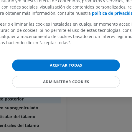
usuario y/o nuestra oferta de contenidos, productos y servicios, me
n con redes sociales, visualización de contenidos personalizados, r
IRM de la mano
rior del tálamo
ara obtener más información, consulte nuestra
política de privacid
IRM
IRM de la rodil
IRM
PREMIUM
ear o eliminar las cookies instaladas en cualquier momento acced
PREMIUM
 del tálamo
uración de cookies. Si no permite el uso de estas tecnologías, co
Radiografías del miembro
alquier almacenamiento de cookies basado en un interés legítimo.
nteriores del tá1amo
superior
Artrografía de 
ías haciendo clic en "aceptar todas".
orsales del tálamo
Radiografía
Artrografía TC
ntralaminares del tálamo
PREMIUM
PREMIUM
ediales del tálamo
ACEPTAR TODAS
Miembro superior
IRM del tobillo
medianos del tálamo
Ilustraciones
IRM
osteriores del tálamo; Complejo nuclear posterior del tálamo
ADMINISTRAR COOKIES
PREMIUM
PREMIUM
o limitans
Arteriografía de miembro
Antepié RM
eo posterior
superior
IRM
eo suprageniculado
Angiografía
PREMIUM
GRATIS
ticular del tálamo
ATC de la extr
entrales del tálamo
Visible Human Project
inferior