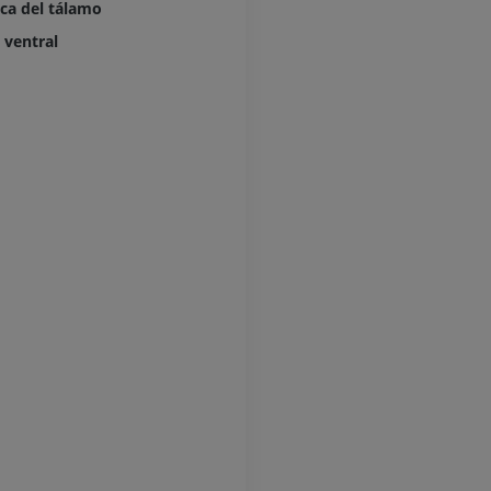
nca del tálamo
Fotografía
TAC
 ventral
PREMIUM
PREMIUM
Pierna (arteria
TAC
GRATIS
Arteriografía 
inferiores
Angiografía
GRATIS