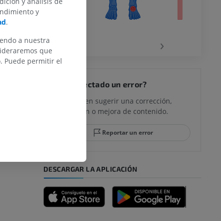
dición y análisis de
endimiento y
ad
.
la
‹
›
iendo a nuestra
nsideraremos que
 Puede permitir el
rodilla
¿Ha detectado un error?
No dude en sugerir una corrección,
traducción o mejora de contenido.
 y retropié
Reportar un error
DESCARGAR LA APLICACIÓN
emidad