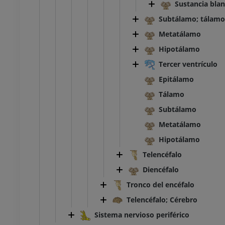
Sustancia bla
Subtálamo; tálamo
Metatálamo
Hipotálamo
Tercer ventrículo
Epitálamo
Tálamo
Subtálamo
Metatálamo
Hipotálamo
Telencéfalo
Diencéfalo
Tronco del encéfalo
Telencéfalo; Cérebro
Sistema nervioso periférico