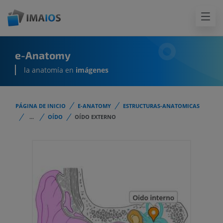
e-Anatomy
la anatomía en
imágenes
PÁGINA DE INICIO
E-ANATOMY
ESTRUCTURAS-ANATOMICAS
...
OÍDO
OÍDO EXTERNO