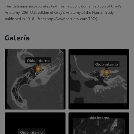
This definition incorporates text from a public domain edition of Gray's
Anatomy (20th U.S. edition of Gray's Anatomy of the Human Body,
published in 1918 – from http://www.bartleby.com/107/).
Galería