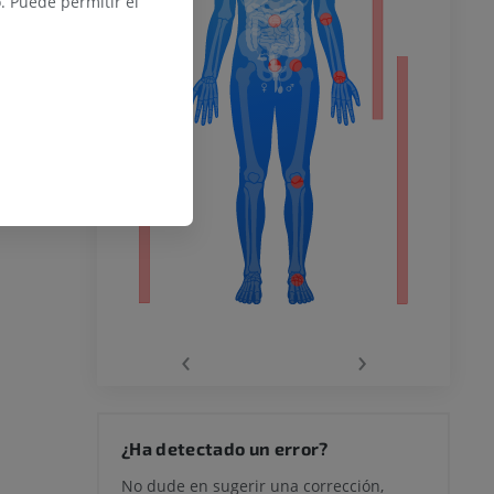
 Puede permitir el
o inferior
ra
la
‹
›
rodilla
¿Ha detectado un error?
No dude en sugerir una corrección,