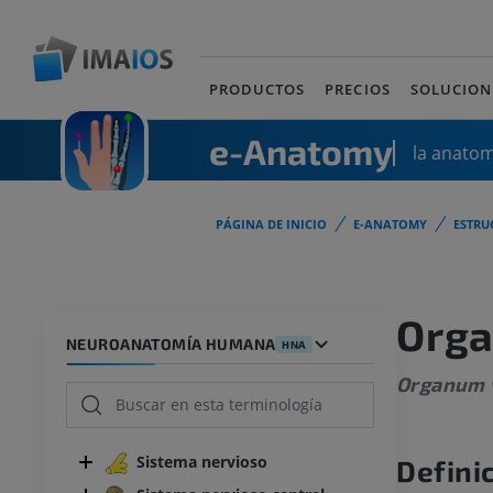
PRODUCTOS
PRECIOS
SOLUCION
e-Anatomy
la anato
PÁGINA DE INICIO
E-ANATOMY
ESTRU
Orga
NEUROANATOMÍA HUMANA
HNA
Organum 
Sistema nervioso
Defini