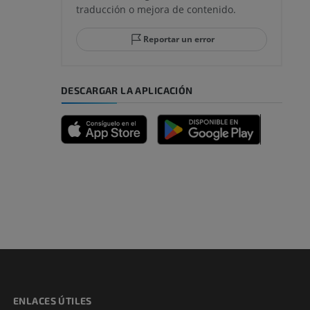
traducción o mejora de contenido.
 y retropié
Reportar un error
DESCARGAR LA APLICACIÓN
emidad
s y huesos)
de miembros
ENLACES ÚTILES