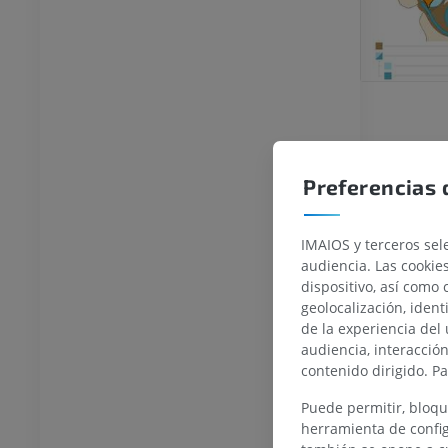
Preferencias 
IMAIOS y terceros sele
audiencia. Las cookie
dispositivo, así como 
TARSO-PIE
geolocalización, ident
de la experiencia del 
la rodilla
IRM normal del tobillo
audiencia, interacció
IRM
contenido dirigido. P
UM
PREMIUM
Puede permitir, bloqu
herramienta de config
afía de rodilla
Antepié RM