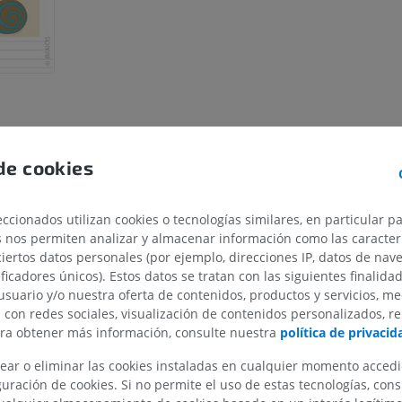
de cookies
ccionados utilizan cookies o tecnologías similares, en particular p
s nos permiten analizar y almacenar información como las caracterí
ciertos datos personales (por ejemplo, direcciones IP, datos de nav
MIEMBRO SUPERIOR
MIEMBRO INFERIOR
ificadores únicos). Estos datos se tratan con las siguientes finalida
usuario y/o nuestra oferta de contenidos, productos y servicios, me
IRM del miembro superior
Miembro inferi
n con redes sociales, visualización de contenidos personalizados, r
IRM
Ilustraciones
ara obtener más información, consulte nuestra
política de privacid
PREMIUM
PREMIUM
ear o eliminar las cookies instaladas en cualquier momento acced
uración de cookies. Si no permite el uso de estas tecnologías, co
IRM del hombro
Radiografías 