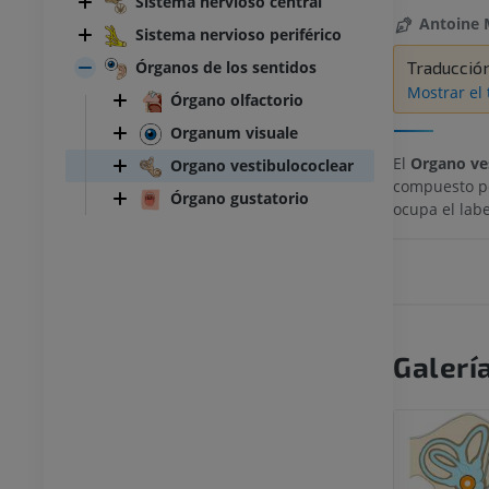
Sistema nervioso central
Antoine 
Sistema nervioso periférico
Órganos de los sentidos
Traducció
Mostrar el 
Órgano olfactorio
Organum visuale
El
Organo ve
Organo vestibulococlear
compuesto por
Órgano gustatorio
ocupa el labe
Galerí