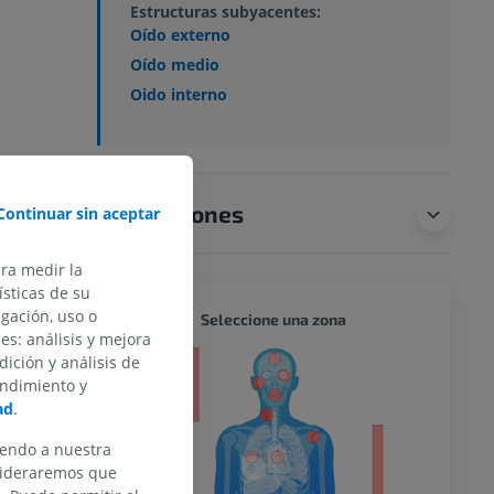
Estructuras subyacentes:
Oído externo
Oído medio
Oido interno
Traducciones
Continuar sin aceptar
ara medir la
sticas de su
egación, uso o
CUERPO
Seleccione una zona
des: análisis y mejora
dición y análisis de
or
endimiento y
ad
.
iendo a nuestra
nsideraremos que
del miembro