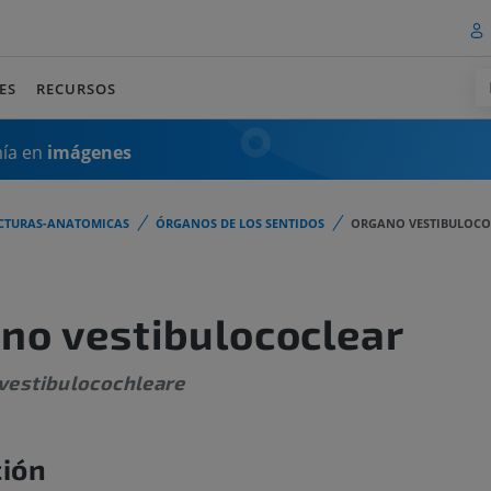
ES
RECURSOS
mía en
imágenes
CTURAS-ANATOMICAS
ÓRGANOS DE LOS SENTIDOS
ORGANO VESTIBULOCO
no vestibulococlear
vestibulocochleare
ción