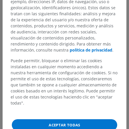
ejemplo, direcciones IP, datos de navegación, uso o
Estructuras subyacentes:
geolocalización, identificadores únicos). Estos datos se
Médula ósea
tratan con las siguientes finalidades: análisis y mejora
Timo
de la experiencia del usuario y/o nuestra oferta de
contenidos, productos y servicios, medición y análisis
de audiencia, interacción con redes sociales,
visualización de contenidos personalizados,
rendimiento y contenido dirigido. Para obtener más
Traducciones
información, consulte nuestra
política de privacidad
.
Puede permitir, bloquear o eliminar las cookies
instaladas en cualquier momento accediendo a
nuestra herramienta de configuración de cookies. Si no
¿Ha detectado un error?
permite el uso de estas tecnologías, consideraremos
que también se opone a cualquier almacenamiento de
No dude en sugerir una corrección, traducción o
cookies basado en un interés legítimo. Puede permitir
mejora de contenido.
el uso de estas tecnologías haciendo clic en "aceptar
todas".
Reportar un error
ACEPTAR TODAS
DESCARGAR LA APLICACIÓN