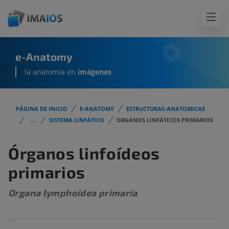
e-Anatomy
la anatomía en
imágenes
PÁGINA DE INICIO
E-ANATOMY
ESTRUCTURAS-ANATOMICAS
...
SISTEMA LINFÁTICO
ORGANOS LINFÁTICOS PRIMARIOS
Órganos linfoídeos
primarios
Organa lymphoidea primaria