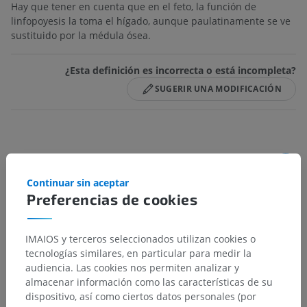
Hay que tener en cuenta que en el feto, la función de
linfopoyesis la toma el hígado, aunque paulatinamente se ve
sustituido por la médula ósea.
¿Esta definición es incorrecta o está incompleta?
SUGERIR UNA MODIFICACIÓN
Jerarquía anatómica
Continuar sin aceptar
Preferencias de cookies
Anatomía humana 2
IMAIOS y terceros seleccionados utilizan cookies o
Anatomía humana 1
tecnologías similares, en particular para medir la
audiencia. Las cookies nos permiten analizar y
Anatomía sistémica
>
Sistema linfático
>
almacenar información como las características de su
Organos linfáticos primarios
dispositivo, así como ciertos datos personales (por