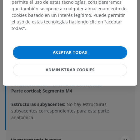
permite el uso de estas tecnologías, consideraremos
que también se opone a cualquier almacenamiento de
cookies basado en un interés legítimo. Puede permitir
el uso de estas tecnologías haciendo clic en "aceptar
todas".
Jerarquía anatómica
ACEPTAR TODAS
Anatomía humana 1
Anatomía sistémica
>
Sistema cardiovascular
>
ADMINISTRAR COOKIES
Arterias
>
Aorta
>
Arco aórtico; Cayado aórtico
>
Arteria carótida común
>
Arteria carótida interna
>
Porción cerebral
>
Arteria cerebral media
>
Parte cortical; Segmento M4
Estructuras subyacentes:
No hay estructuras
subyacentes correspondientes para esta parte
anatómica
Neuroanatomía humana