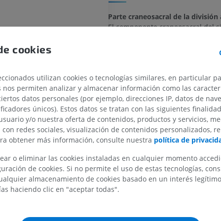
Parte craneosacral de la divisió
El componente craneosacral del s
nervioso autónomo corresponde a 
de cookies
parasimpática. Se caracteriza po
MIEMBRO SUPERIOR
MIEMBRO INFERIOR
colinérgicas, que liberan acetilcol
como neurotransmisor. Las fibras
ccionados utilizan cookies o tecnologías similares, en particular p
preganglionares parasimpáticas s
IRM del miembro superior
Miembro inferi
s nos permiten analizar y almacenar información como las caracterí
las regiones craneal y sacra, y se
IRM
Ilustraciones
ciertos datos personales (por ejemplo, direcciones IP, datos de nav
través de diversos ganglios para i
PREMIUM
PREMIUM
ificadores únicos). Estos datos se tratan con las siguientes finalida
órganos diana.
usuario y/o nuestra oferta de contenidos, productos y servicios, me
IRM del hombro
Radiografías 
En la región craneal, las fibras p
n con redes sociales, visualización de contenidos personalizados, r
IRM
inferior
surgen de núcleos específicos en 
ara obtener más información, consulte nuestra
política de privacid
Radiografía
PREMIUM
mesencéfalo:
ear o eliminar las cookies instaladas en cualquier momento acced
GRATIS
Núcleo de Edinger-Westphal: La
uración de cookies. Si no permite el uso de estas tecnologías, co
IRM del carpo
viajan a través del nervio oculo
alquier almacenamiento de cookies basado en un interés legítimo.
noma del sistema periférico
IRM
IRM del miembr
craneal III) hacia el ganglio ciliar
ías haciendo clic en "aceptar todas".
IRM
PREMIUM
PREMIUM
Núcleo salivar superior: Las fib
el nervio facial (nervio craneal V
IRM del codo