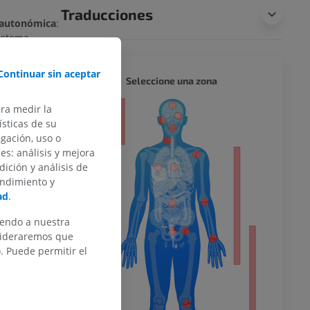
Traducciones
n autonómica
:
istema
la división
r neuronas
Continuar sin aceptar
CUERPO
Seleccione una zona
ina (ACh)
ara medir la
e originan en
or
sticas de su
 extienden a
egación, uso o
nervar los
des: análisis y mejora
dición y análisis de
del miembro
reganglionares
endimiento y
el
ad
.
iendo a nuestra
s fibras
nsideraremos que
motor (nervio
 Puede permitir el
o inferior
.
ras atraviesan
II) para