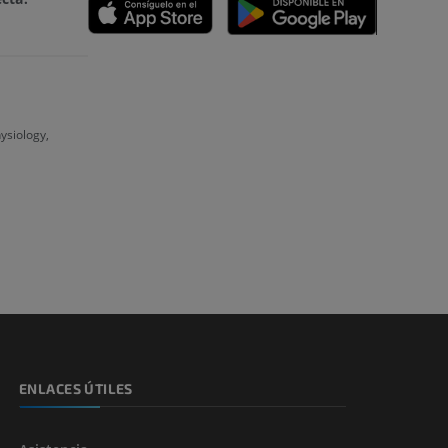
emidad
ysiology,
s y huesos)
de miembros
ENLACES ÚTILES