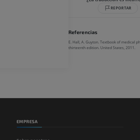
GRATIS
REPORTAR
ATC de la extr
Visible Human Project
inferior
Fotografía
TAC
PREMIUM
PREMIUM
Referencias
E. Hall, A. Guyton. Textbook of medical ph
Pierna (arteria
thirteenth edition. United States, 2011.
TAC
GRATIS
Arteriografía 
inferiores
Angiografía
GRATIS
EMPRESA