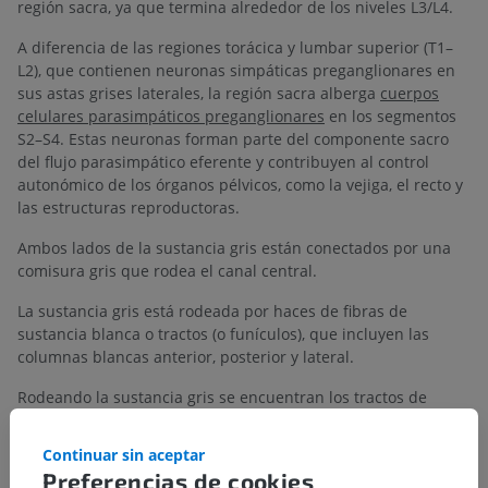
región sacra, ya que termina alrededor de los niveles L3/L4.
A diferencia de las regiones torácica y lumbar superior (T1–
L2), que contienen neuronas simpáticas preganglionares en
sus astas grises laterales, la región sacra alberga
cuerpos
celulares parasimpáticos preganglionares
en los segmentos
S2–S4. Estas neuronas forman parte del componente sacro
del flujo parasimpático eferente y contribuyen al control
autonómico de los órganos pélvicos, como la vejiga, el recto y
las estructuras reproductoras.
Ambos lados de la sustancia gris están conectados por una
comisura gris que rodea el canal central.
La sustancia gris está rodeada por haces de fibras de
sustancia blanca o tractos (o funículos), que incluyen las
columnas blancas anterior, posterior y lateral.
Rodeando la sustancia gris se encuentran los tractos de
sustancia blanca o funículos, divididos en columnas anterior,
posterior y lateral. Las
columnas blancas anterior y lateral
en
Continuar sin aceptar
la médula sacra son similares a las de otras regiones
Preferencias de cookies