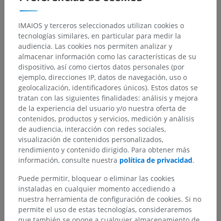
espinales y transmiten información tanto ascendente como
descendente. Sin embargo, una característica destacada de
la
columna blanca posterior
es la ausencia del fascículo
IMAIOS y terceros seleccionados utilizan cookies o
cuneiforme, un tracto que transmite sensaciones de
tecnologías similares, en particular para medir la
vibración, propiocepción y discriminación entre dos puntos
audiencia. Las cookies nos permiten analizar y
provenientes de los miembros superiores. El
músculo grácil
,
almacenar información como las características de su
por su parte, que transmite información similar proveniente
dispositivo, así como ciertos datos personales (por
de los miembros inferiores, está presente a lo largo de toda
ejemplo, direcciones IP, datos de navegación, uso o
la médula espinal y, por tanto, puede observarse en la
parte
geolocalización, identificadores únicos). Estos datos se
sacral de la médula espinal
.
tratan con las siguientes finalidades: análisis y mejora
de la experiencia del usuario y/o nuestra oferta de
contenidos, productos y servicios, medición y análisis
¿La traducción es incorrecta?
REPORTAR
de audiencia, interacción con redes sociales,
visualización de contenidos personalizados,
rendimiento y contenido dirigido. Para obtener más
Referencias
información, consulte nuestra
política de privacidad
.
Snell, R.S. (2010). ‘Chapter 4: The Spinal Cord and the Ascending and
Puede permitir, bloquear o eliminar las cookies
Descending Tracts, in
Clinical Neuroanatomy
. (7th ed.) Philadelphia:
instaladas en cualquier momento accediendo a
Wolters Kluwer Health/Lippincott Williams & Wilkins, pp. 137-139.
nuestra herramienta de configuración de cookies. Si no
permite el uso de estas tecnologías, consideraremos
que también se opone a cualquier almacenamiento de