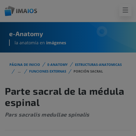
e-Anatomy
la anatomía en
imágenes
PÁGINA DE INICIO
E-ANATOMY
ESTRUCTURAS-ANATOMICAS
...
FUNCIONES EXTERNAS
PORCIÓN SACRAL
Parte sacral de la médula
espinal
Pars sacralis medullae spinalis