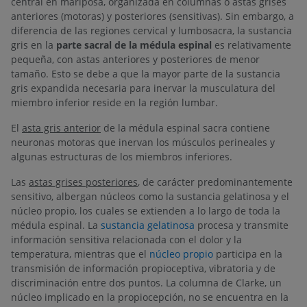
central en mariposa, organizada en columnas o astas grises
anteriores (motoras) y posteriores (sensitivas). Sin embargo, a
diferencia de las regiones cervical y lumbosacra, la sustancia
gris en la
parte sacral de la médula espinal
es relativamente
pequeña, con astas anteriores y posteriores de menor
tamaño. Esto se debe a que la mayor parte de la sustancia
gris expandida necesaria para inervar la musculatura del
miembro inferior reside en la región lumbar.
El
asta gris anterior
de la médula espinal sacra contiene
neuronas motoras que inervan los músculos perineales y
algunas estructuras de los miembros inferiores.
Las
astas grises posteriores
, de carácter predominantemente
sensitivo, albergan núcleos como la sustancia gelatinosa y el
núcleo propio, los cuales se extienden a lo largo de toda la
médula espinal. La
sustancia gelatinosa
procesa y transmite
información sensitiva relacionada con el dolor y la
temperatura, mientras que el
núcleo propio
participa en la
transmisión de información propioceptiva, vibratoria y de
discriminación entre dos puntos. La columna de Clarke, un
núcleo implicado en la propiocepción, no se encuentra en la