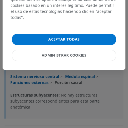
cookies basado en un interés legítimo. Puede permitir
el uso de estas tecnologías haciendo clic en "aceptar
Jerarquía anatómica
todas".
Anatomía humana 2
ACEPTAR TODAS
Anatomía humana 1
ADMINISTRAR COOKIES
Neuroanatomía humana
Sistema nervioso central
>
Médula espinal
>
Funciones externas
>
Porción sacral
Estructuras subyacentes:
No hay estructuras
subyacentes correspondientes para esta parte
anatómica