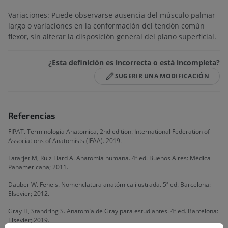
Variaciones: Puede observarse ausencia del músculo palmar
largo o variaciones en la conformación del tendón común
flexor, sin alterar la disposición general del plano superficial.
¿Esta definición es incorrecta o está incompleta?
SUGERIR UNA MODIFICACIÓN
Referencias
FIPAT. Terminologia Anatomica, 2nd edition. International Federation of
Associations of Anatomists (IFAA). 2019.
Latarjet M, Ruiz Liard A. Anatomía humana. 4ª ed. Buenos Aires: Médica
Panamericana; 2011.
Dauber W. Feneis. Nomenclatura anatómica ilustrada. 5ª ed. Barcelona:
Elsevier; 2012.
Gray H, Standring S. Anatomía de Gray para estudiantes. 4ª ed. Barcelona:
Elsevier; 2019.