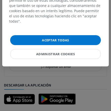
permite el uso de estas tecnologías, consideraremos
Anatomía comparada en animales
que también se opone a cualquier almacenamiento de
cookies basado en un interés legítimo. Puede permitir
el uso de estas tecnologías haciendo clic en "aceptar
Traducciones
todas".
ACEPTAR TODAS
¿Ha detectado un error?
No dude en sugerir una corrección, traducción o
ADMINISTRAR COOKIES
mejora de contenido.
Reportar un error
DESCARGAR LA APLICACIÓN