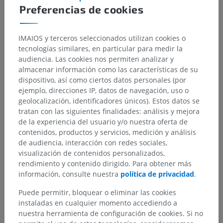
Preferencias de cookies
Jerarquía anatómica
IMAIOS y terceros seleccionados utilizan cookies o
tecnologías similares, en particular para medir la
Anatomía humana 1
audiencia. Las cookies nos permiten analizar y
almacenar información como las características de su
dispositivo, así como ciertos datos personales (por
Neuroanatomía humana
ejemplo, direcciones IP, datos de navegación, uso o
geolocalización, identificadores únicos). Estos datos se
Sistema nervioso periférico
>
Divisio autonomica
>
tratan con las siguientes finalidades: análisis y mejora
Plexus viscerales
de la experiencia del usuario y/o nuestra oferta de
contenidos, productos y servicios, medición y análisis
Estructuras subyacentes:
de audiencia, interacción con redes sociales,
Plexo torácico
visualización de contenidos personalizados,
Plexos abdominales
rendimiento y contenido dirigido. Para obtener más
Plexo pélvico
información, consulte nuestra
política de privacidad
.
Puede permitir, bloquear o eliminar las cookies
instaladas en cualquier momento accediendo a
nuestra herramienta de configuración de cookies. Si no