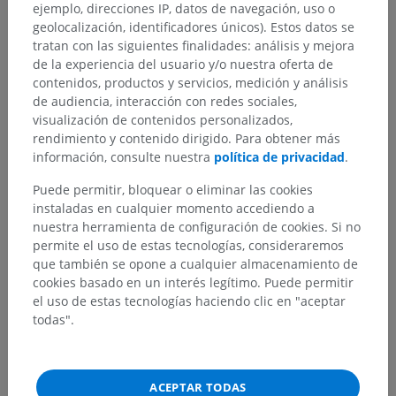
ejemplo, direcciones IP, datos de navegación, uso o
geolocalización, identificadores únicos). Estos datos se
tratan con las siguientes finalidades: análisis y mejora
de la experiencia del usuario y/o nuestra oferta de
contenidos, productos y servicios, medición y análisis
de audiencia, interacción con redes sociales,
visualización de contenidos personalizados,
rendimiento y contenido dirigido. Para obtener más
información, consulte nuestra
política de privacidad
.
Puede permitir, bloquear o eliminar las cookies
instaladas en cualquier momento accediendo a
Jerarquía anatómica
nuestra herramienta de configuración de cookies. Si no
permite el uso de estas tecnologías, consideraremos
que también se opone a cualquier almacenamiento de
Anatomía humana 1
cookies basado en un interés legítimo. Puede permitir
el uso de estas tecnologías haciendo clic en "aceptar
Anatomia general
>
Partes del cuerpo humano
>
todas".
Cabeza
>
Sincipucio
Estructuras subyacentes:
No hay estructuras
subyacentes correspondientes para esta parte
ACEPTAR TODAS