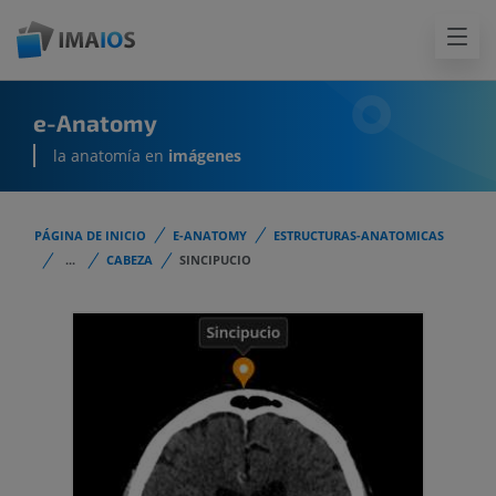
e-Anatomy
la anatomía en
imágenes
PÁGINA DE INICIO
E-ANATOMY
ESTRUCTURAS-ANATOMICAS
...
CABEZA
SINCIPUCIO