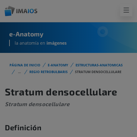
e-Anatomy
la anatomía en
imágenes
PÁGINA DE INICIO
E-ANATOMY
ESTRUCTURAS-ANATOMICAS
...
REGIO RETROBULBARIS
STRATUM DENSOCELLULARE
Stratum densocellulare
Stratum densocellulare
Definición