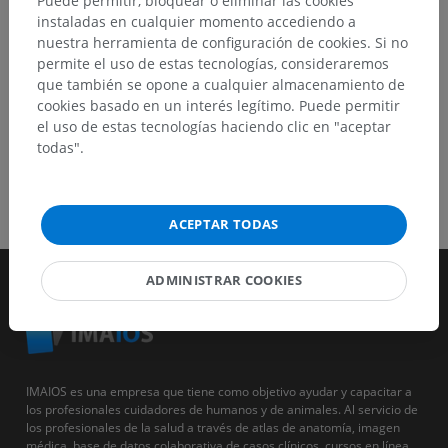
Puede permitir, bloquear o eliminar las cookies
DESCARGAR LA APLICACIÓN
instaladas en cualquier momento accediendo a
nuestra herramienta de configuración de cookies. Si no
permite el uso de estas tecnologías, consideraremos
que también se opone a cualquier almacenamiento de
cookies basado en un interés legítimo. Puede permitir
el uso de estas tecnologías haciendo clic en "aceptar
todas".
ACEPTAR TODAS
ADMINISTRAR COOKIES
IMAIOS es una empresa que tiene como objetivo ayudar y capacitar a
los profesionales cuidadores de humanos y de animales. Al servicio de
los profesionales de la salud a través de atlas de anatomía, imagen
médica, base de datos colaborativa de casos clínicos, cursos en línea...