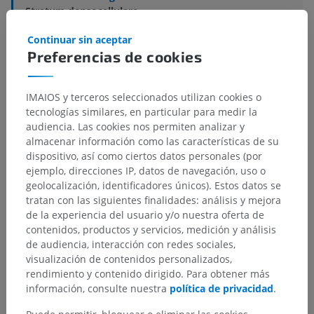
Stratum densocellulare
Continuar sin aceptar
Estructuras subyacentes:
No hay estructuras
Preferencias de cookies
subyacentes correspondientes para esta parte
anatómica
IMAIOS y terceros seleccionados utilizan cookies o
tecnologías similares, en particular para medir la
audiencia. Las cookies nos permiten analizar y
Traducciones
almacenar información como las características de su
dispositivo, así como ciertos datos personales (por
ejemplo, direcciones IP, datos de navegación, uso o
geolocalización, identificadores únicos). Estos datos se
tratan con las siguientes finalidades: análisis y mejora
¿Ha detectado un error?
de la experiencia del usuario y/o nuestra oferta de
contenidos, productos y servicios, medición y análisis
No dude en sugerir una corrección, traducción o
de audiencia, interacción con redes sociales,
mejora de contenido.
visualización de contenidos personalizados,
rendimiento y contenido dirigido. Para obtener más
Reportar un error
información, consulte nuestra
política de privacidad
.