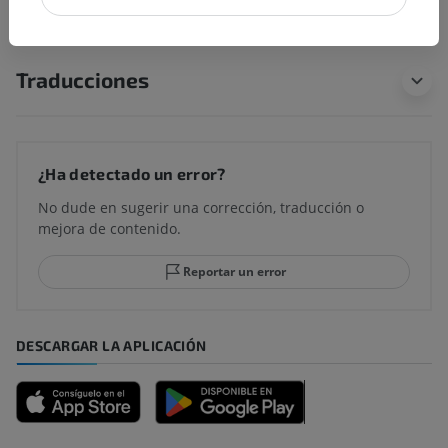
Traducciones
¿Ha detectado un error?
No dude en sugerir una corrección, traducción o
mejora de contenido.
Reportar un error
DESCARGAR LA APLICACIÓN