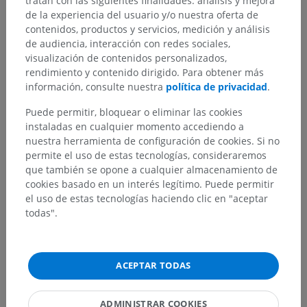
tratan con las siguientes finalidades: análisis y mejora
de la experiencia del usuario y/o nuestra oferta de
contenidos, productos y servicios, medición y análisis
de audiencia, interacción con redes sociales,
visualización de contenidos personalizados,
rendimiento y contenido dirigido. Para obtener más
información, consulte nuestra
política de privacidad
.
Jerarquía anatómica
Puede permitir, bloquear o eliminar las cookies
instaladas en cualquier momento accediendo a
nuestra herramienta de configuración de cookies. Si no
Anatomía humana 2
permite el uso de estas tecnologías, consideraremos
que también se opone a cualquier almacenamiento de
cookies basado en un interés legítimo. Puede permitir
Anatomía humana 1
el uso de estas tecnologías haciendo clic en "aceptar
todas".
Anatomía sistémica
>
Sistema digestivo
>
Intestino delgado
>
Submucosa
Estructuras subyacentes:
No hay estructuras
ACEPTAR TODAS
subyacentes correspondientes para esta parte
anatómica
ADMINISTRAR COOKIES