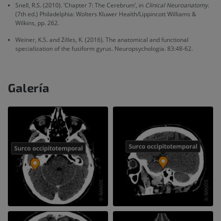
Snell, R.S. (2010). ‘Chapter 7: The Cerebrum’, in
Clinical Neuroanatomy.
(7th ed.) Philadelphia: Wolters Kluwer Health/Lippincott Williams &
Wilkins, pp. 262.
Weiner, K.S. and Zilles, K. (2016). The anatomical and functional
specialization of the fusiform gyrus. Neuropsychologia. 83:48-62.
Galería