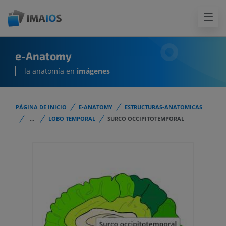
e-Anatomy
la anatomía en
imágenes
PÁGINA DE INICIO
E-ANATOMY
ESTRUCTURAS-ANATOMICAS
...
LOBO TEMPORAL
SURCO OCCIPITOTEMPORAL