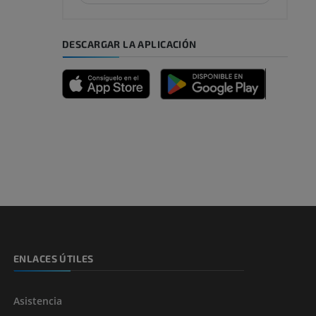
DESCARGAR LA APLICACIÓN
emidad
s y huesos)
de miembros
ENLACES ÚTILES
Asistencia