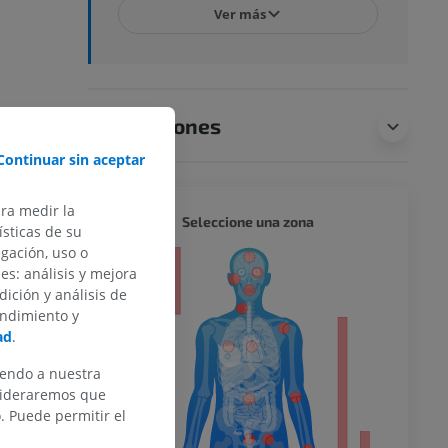
Ver más
Traducciones
Continuar sin aceptar
ara medir la
CUERPO
Seleccione una zona
sticas de su
egación, uso o
or
des: análisis y mejora
dición y análisis de
endimiento y
ad
.
del miembro
iendo a nuestra
nsideraremos que
 Puede permitir el