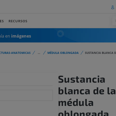
ES
RECURSOS
mía en
imágenes
CTURAS-ANATOMICAS
...
MÉDULA OBLONGADA
SUSTANCIA BLANCA 
Sustancia
blanca de l
médula
oblongada