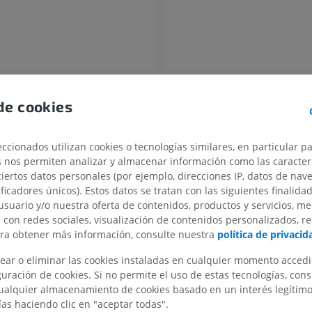
vios craneales
de cookies
l tronco encefálico
ccionados utilizan cookies o tecnologías similares, en particular p
MIEMBRO SUPERIOR
MIEMBRO INFERIOR
s nos permiten analizar y almacenar información como las caracterí
ciertos datos personales (por ejemplo, direcciones IP, datos de nav
IRM del miembro superior
Miembro inferi
ificadores únicos). Estos datos se tratan con las siguientes finalida
IRM
Ilustraciones
usuario y/o nuestra oferta de contenidos, productos y servicios, me
entrículo
PREMIUM
PREMIUM
n con redes sociales, visualización de contenidos personalizados, r
ara obtener más información, consulte nuestra
política de privacid
IRM del hombro
Radiografías 
anterior de la médula oblongada
ear o eliminar las cookies instaladas en cualquier momento acced
IRM
inferior
a médula oblongada
uración de cookies. Si no permite el uso de estas tecnologías, co
Radiografía
PREMIUM
alquier almacenamiento de cookies basado en un interés legítimo.
ateral de la médula oblongada
GRATIS
ías haciendo clic en "aceptar todas".