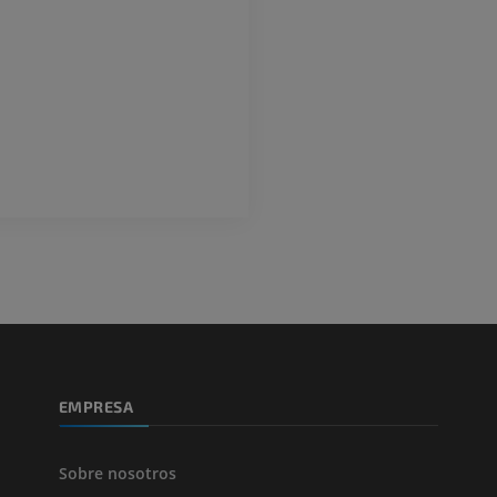
Arteriografía de miembro
Antepié RM
superior
IRM
Angiografía
PREMIUM
GRATIS
ATC de la extr
Visible Human Project
inferior
Fotografía
TAC
PREMIUM
PREMIUM
Pierna (arteria
TAC
GRATIS
Arteriografía 
EMPRESA
inferiores
Angiografía
GRATIS
Sobre nosotros