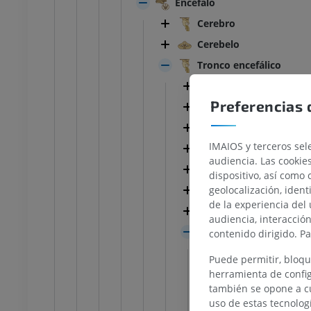
Encéfalo
Cerebro
Cerebelo
Tronco encefálico
Núcleos de los ner
Preferencias 
Sustancia blanca de
Mesencéfalo
IMAIOS y terceros sele
Puente
TARSO-PIE
audiencia. Las cookie
Cuarto ventrículo
dispositivo, así como 
la rodilla
IRM normal del tobillo
geolocalización, ident
Fosa romboidea
IRM
de la experiencia del 
Techo del cuatro v
UM
PREMIUM
audiencia, interacció
Médula oblongada
contenido dirigido. P
afía de rodilla
Antepié RM
Fisura media 
Puede permitir, bloqu
afía TC
IRM
Pirámide de l
herramienta de config
UM
PREMIUM
también se opone a cu
Surco anterol
uso de estas tecnolog