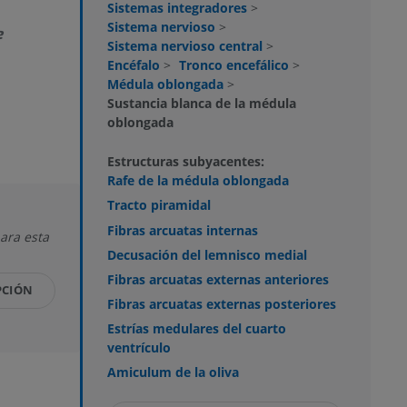
Sistemas integradores
>
Sistema nervioso
>
e
Sistema nervioso central
>
Encéfalo
>
Tronco encefálico
>
Médula oblongada
>
Sustancia blanca de la médula
oblongada
Estructuras subyacentes:
Rafe de la médula oblongada
Tracto piramidal
Fibras arcuatas internas
ara esta
Decusación del lemnisco medial
Fibras arcuatas externas anteriores
PCIÓN
Fibras arcuatas externas posteriores
Estrías medulares del cuarto
ventrículo
Amiculum de la oliva