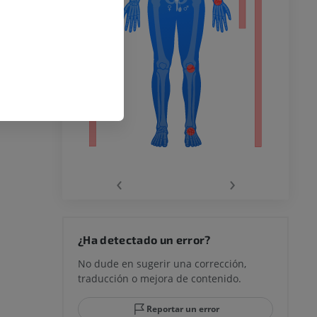
o inferior
ra
la
‹
›
rodilla
¿Ha detectado un error?
No dude en sugerir una corrección,
traducción o mejora de contenido.
 y retropié
Reportar un error