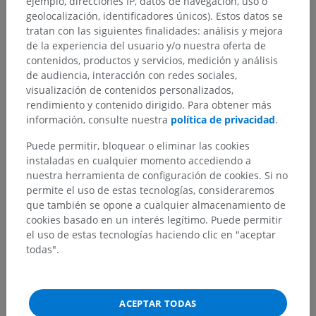
ejemplo, direcciones IP, datos de navegación, uso o
Cápsula extrerna
geolocalización, identificadores únicos). Estos datos se
Fibras de asociación del telencéfalo
tratan con las siguientes finalidades: análisis y mejora
Fibras comisurales del telencéfalo
de la experiencia del usuario y/o nuestra oferta de
contenidos, productos y servicios, medición y análisis
de audiencia, interacción con redes sociales,
visualización de contenidos personalizados,
rendimiento y contenido dirigido. Para obtener más
Traducciones
información, consulte nuestra
política de privacidad
.
Puede permitir, bloquear o eliminar las cookies
instaladas en cualquier momento accediendo a
nuestra herramienta de configuración de cookies. Si no
¿Ha detectado un error?
permite el uso de estas tecnologías, consideraremos
que también se opone a cualquier almacenamiento de
No dude en sugerir una corrección, traducción o
cookies basado en un interés legítimo. Puede permitir
mejora de contenido.
el uso de estas tecnologías haciendo clic en "aceptar
todas".
Reportar un error
ACEPTAR TODAS
DESCARGAR LA APLICACIÓN