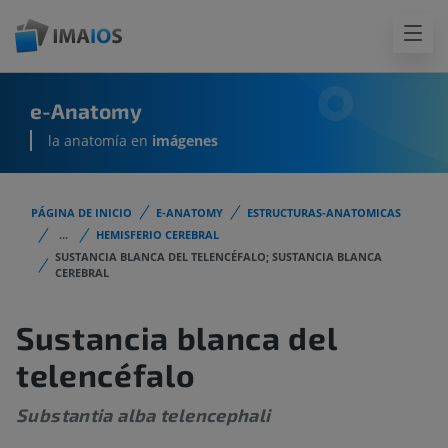
e-Anatomy
la anatomía en
imágenes
PÁGINA DE INICIO
E-ANATOMY
ESTRUCTURAS-ANATOMICAS
...
HEMISFERIO CEREBRAL
SUSTANCIA BLANCA DEL TELENCÉFALO; SUSTANCIA BLANCA
CEREBRAL
Sustancia blanca del
telencéfalo
Substantia alba telencephali