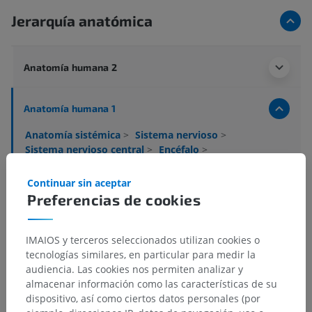
Jerarquía anatómica
Anatomía humana 2
Anatomía humana 1
Anatomía sistémica
>
Sistema nervioso
>
Sistema nervioso central
>
Encéfalo
>
Telencéfalo; Cérebro
>
Hemisferio cerebral
>
Sustancia blanca del telencéfalo; sustancia blanca
Continuar sin aceptar
cerebral
Preferencias de cookies
Estructuras subyacentes:
Fórnix
IMAIOS y terceros seleccionados utilizan cookies o
tecnologías similares, en particular para medir la
Cápsula interna
audiencia. Las cookies nos permiten analizar y
radiada
almacenar información como las características de su
Cápsula externa
dispositivo, así como ciertos datos personales (por