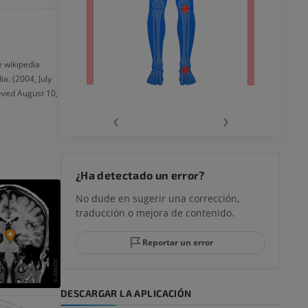
ra
e wikipedia
a. (2004, July
la
ieved August 10,
‹
›
rodilla
¿Ha detectado un error?
No dude en sugerir una corrección,
traducción o mejora de contenido.
 y retropié
Reportar un error
DESCARGAR LA APLICACIÓN