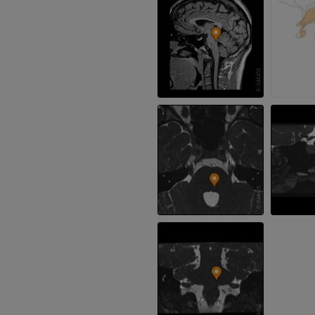
Angiografía
PREMIUM
GRATIS
ATC de la extr
Visible Human Project
inferior
Fotografía
TAC
PREMIUM
PREMIUM
Pierna (arteria
TAC
GRATIS
Arteriografía 
inferiores
Angiografía
GRATIS