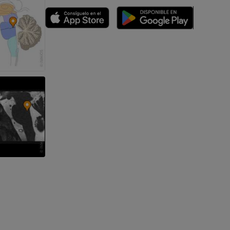
emidad
s y huesos)
de miembros