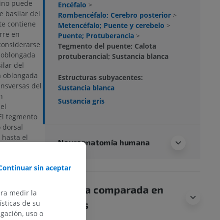
tino puede
Encéfalo
>
e basilar del
Rombencéfalo; Cerebro posterior
>
te contiene
Metencéfalo; Puente y cerebelo
>
urre en
Puente; Protuberancia
>
considerarse
Tegmento del puente; Calota
a oblongada
protuberancial; Sustancia blanca
ilar del
a oblongada
Estructuras subyacentes:
ansversas del
Sustancia blanca
n
Sustancia gris
el
El tegmento
 dorsal
 hasta el
Neuroanatomía humana
ra dorsal de
a romboidea,
Continuar sin aceptar
culo.
 núcleos de
Anatomía comparada en
ara medir la
acial y
sticas de su
animales
actos de
egación, uso o
icular