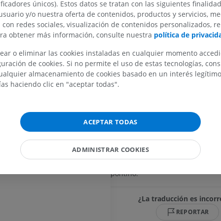
ncia
ificadores únicos). Estos datos se tratan con las siguientes finalida
pontina, el sistema colinérgico 
usuario y/o nuestra oferta de contenidos, productos y servicios, me
compuesto por el núcleo pedunc
n con redes sociales, visualización de contenidos personalizados, r
el núcleo tegmental dorsolateral, 
ara obtener más información, consulte nuestra
política de privacid
respiratorios: el centro neumotáxi
o anterolateral; Sistemaa anterolateral
centro apnéustico. Entre las estr
ear o eliminar las cookies instaladas en cualquier momento acced
importantes cercanas se encuent
uración de cookies. Si no permite el uso de estas tecnologías, co
MIEMBRO SUPERIOR
MIEMBRO INFERIOR
núcleos de los nervios craneales
alquier almacenamiento de cookies basado en un interés legítimo.
troclear, que se localizan en el 
ías haciendo clic en "aceptar todas".
los núcleos del puente, situados 
IRM del miembro superior
Miembro inferi
IRM
Ilustraciones
parte basilar del puente; y el núc
o
el locus ceruleus, los núcleos de 
PREMIUM
PREMIUM
ior
craneales 9 a 12, y el grupo respi
ACEPTAR TODAS
dorsal, que se localizan más ca
IRM del hombro
Radiografías 
el tronco del encéfalo. El grupo r
IRM
inferior
ADMINISTRAR COOKIES
dorsal está conectado con los ce
Radiografía
PREMIUM
neumotáxico y apnéustico del t
GRATIS
pontino.
IRM del carpo
IRM
IRM del miembr
¿La traducción es incorr
IRM
PREMIUM
REPORTAR
PREMIUM