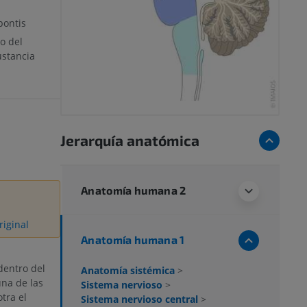
pontis
o del
ustancia
Jerarquía anatómica
Anatomía humana 2
riginal
Anatomía humana 1
dentro del
Anatomía sistémica
>
una de las
Sistema nervioso
>
tra el
Sistema nervioso central
>