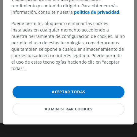
rendimiento y contenido dirigido. Para obtener más
No dude en sugerir una corrección, traducción o
información, consulte nuestra
política de privacidad
.
mejora de contenido.
Puede permitir, bloquear o eliminar las cookies
instaladas en cualquier momento accediendo a
Reportar un error
nuestra herramienta de configuración de cookies. Si no
permite el uso de estas tecnologías, consideraremos
que también se opone a cualquier almacenamiento de
DESCARGAR LA APLICACIÓN
cookies basado en un interés legítimo. Puede permitir
el uso de estas tecnologías haciendo clic en "aceptar
todas".
ACEPTAR TODAS
ADMINISTRAR COOKIES