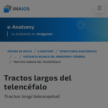
e-Anatomy
la anatomía en
imágenes
PÁGINA DE INICIO
E-ANATOMY
ESTRUCTURAS-ANATOMICAS
...
SUSTANCIA BLANCA DEL HEMISFERIO CEREBRAL
TRACTOS LARGOS DEL TELENCÉFALO
Tractos largos del
telencéfalo
Tractus longi telencephali