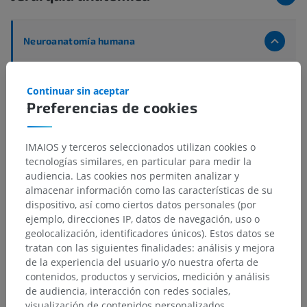
Neuroanatomía humana
Sistema nervioso central
>
Encéfalo
>
Prosencéfalo; Cerebro anterior
>
Telencéfalo
>
Continuar sin aceptar
Funciones internas
>
Preferencias de cookies
Sustancia blanca del hemisferio cerebral
>
Tractos largos del telencéfalo
IMAIOS y terceros seleccionados utilizan cookies o
Estructuras subyacentes:
tecnologías similares, en particular para medir la
Tractus descendentes
audiencia. Las cookies nos permiten analizar y
almacenar información como las características de su
dispositivo, así como ciertos datos personales (por
ejemplo, direcciones IP, datos de navegación, uso o
geolocalización, identificadores únicos). Estos datos se
Traducciones
tratan con las siguientes finalidades: análisis y mejora
de la experiencia del usuario y/o nuestra oferta de
contenidos, productos y servicios, medición y análisis
de audiencia, interacción con redes sociales,
visualización de contenidos personalizados,
¿Ha detectado un error?