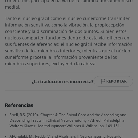
cuneiforme, participa en la vía de la columna dorsal-lemnisco
medial.
Tanto el núcleo grácil como el núcleo cuneiforme transmiten
información sensitiva, como la vibración, la propiocepción
consciente y la discriminación de dos puntos. Si bien estos
núcleos comparten funciones dentro de esta vía, difieren en
sus fuentes de aferencias: el núcleo grácil recibe información
sensitiva de los miembros inferiores, mientras que el núcleo
cuneiforme procesa la información proveniente de los
miembros superiores, excluyendo la cabeza.
¿La traducción es incorrecta?
REPORTAR
Referencias
Snell, R.S. (2010). ‘Chapter 4: The Spinal Cord and the Ascending and
Descending Tracts, in Clinical Neuroanatomy. (7th ed.) Philadelphia:
Wolters Kluwer Health/Lippincott Williams & Wilkins, pp. 149-151.
Al-Chalabi, M., Reddy, V. and Alsalman, I. Neuroanatomy, Posterior