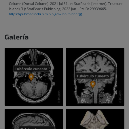
Column (Dorsal Column). 2021 Jul 31. In: StatPearls [Internet]. Treasure
Island (FL): StatPearls Publishing; 2022 Jan–. PMID: 29939665.
https://pubmed.ncbi.nlm.nih.gov/29939665/
Galería