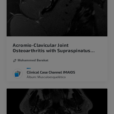
Acromio-Clavicular Joint
Osteoarthritis with Supraspinatus
tendon impingement
Mohammed Barakat
Clinical Case Channel IMAIOS
Álbum: Musculoesquelético