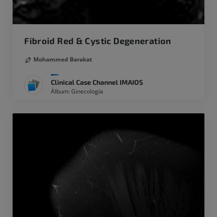
Fibroid Red & Cystic Degeneration
Mohammed Barakat
Clinical Case Channel IMAIOS
Álbum: Ginecología