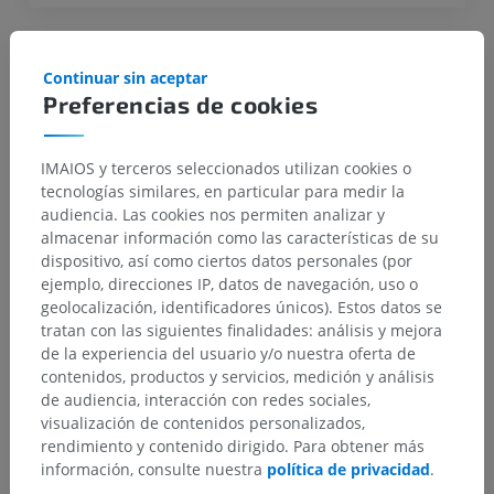
Continuar sin aceptar
Preferencias de cookies
IMAIOS y terceros seleccionados utilizan cookies o
tecnologías similares, en particular para medir la
audiencia. Las cookies nos permiten analizar y
almacenar información como las características de su
dispositivo, así como ciertos datos personales (por
ejemplo, direcciones IP, datos de navegación, uso o
geolocalización, identificadores únicos). Estos datos se
Calcareous formula (tonsil stones?)
tratan con las siguientes finalidades: análisis y mejora
on palatine and lingual tonsil
de la experiencia del usuario y/o nuestra oferta de
contenidos, productos y servicios, medición y análisis
de audiencia, interacción con redes sociales,
Clinical Case Channel IMAIOS
visualización de contenidos personalizados,
Álbum: Cabeza y cuello
rendimiento y contenido dirigido. Para obtener más
información, consulte nuestra
política de privacidad
.