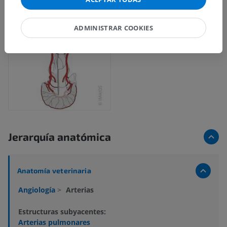
ADMINISTRAR COOKIES
Jerarquía anatómica
Anatomía veterinaria
Angiología
>
Arterias
Estructuras subyacentes:
Arterias pulmonares