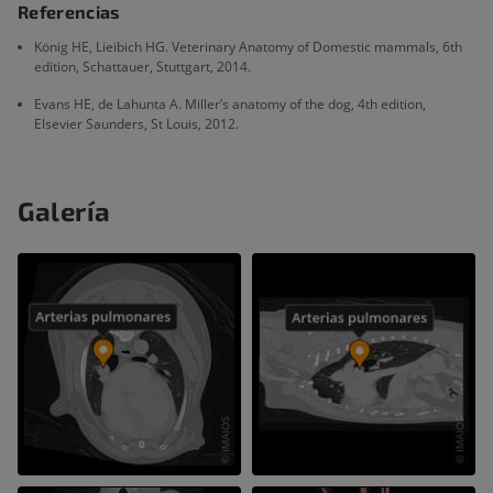
Referencias
König HE, Lieibich HG. Veterinary Anatomy of Domestic mammals, 6th
edition, Schattauer, Stuttgart, 2014.
Evans HE, de Lahunta A. Miller’s anatomy of the dog, 4th edition,
Elsevier Saunders, St Louis, 2012.
Galería