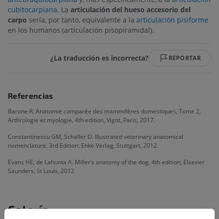
cubitocarpiana
. La
articulación del hueso accesorio del
carpo
sería, por tanto, equivalente a la
articulación pisiforme
en los humanos (articulación pisopiramidal).
¿La traducción es incorrecta?
REPORTAR
Referencias
Barone R. Anatomie comparée des mammifères domestiques, Tome 2,
Arthrologie et myologie, 4th edition, Vigot, Paris, 2017.
Constantinescu GM, Schaller O. Illustrated veterinary anatomical
nomenclature. 3rd Edition. Enke Verlag, Stuttgart, 2012.
Evans HE, de Lahunta A. Miller’s anatomy of the dog, 4th edition, Elsevier
Saunders, St Louis, 2012
Galería