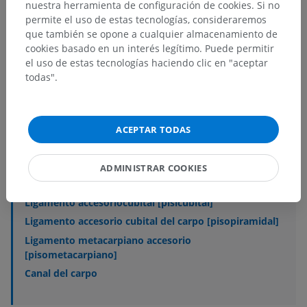
nuestra herramienta de configuración de cookies. Si no
permite el uso de estas tecnologías, consideraremos
Jerarquía anatómica
que también se opone a cualquier almacenamiento de
cookies basado en un interés legítimo. Puede permitir
el uso de estas tecnologías haciendo clic en "aceptar
Anatomía veterinaria
todas".
Artrología
>
Articulaciones del miembro torácico
>
Articulaciones de la mano
>
Articulación del hueso accesorio del carpo [hueso
ACEPTAR TODAS
pisiforme]
ADMINISTRAR COOKIES
Estructuras subyacentes:
Capsula articular
Ligamento accesoriocubital [pisicubital]
Ligamento accesorio cubital del carpo [pisopiramidal]
Ligamento metacarpiano accesorio
[pisometacarpiano]
Canal del carpo