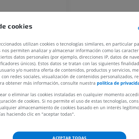
de cookies
CABALLO
RATÓN
Caballo - Osteología
Ratón - Cuerpo
ccionados utilizan cookies o tecnologías similares, en particular p
Ilustraciones
TAC
s nos permiten analizar y almacenar información como las caracterí
PREMIUM
GRATIS
ciertos datos personales (por ejemplo, direcciones IP, datos de nav
ificadores únicos). Estos datos se tratan con las siguientes finalida
Caballo - Osteología
usuario y/o nuestra oferta de contenidos, productos y servicios, me
Radiografía
n con redes sociales, visualización de contenidos personalizados, r
ara obtener más información, consulte nuestra
política de privacid
GRATIS
ear o eliminar las cookies instaladas en cualquier momento acced
Caballo - carpo
uración de cookies. Si no permite el uso de estas tecnologías, co
TAC
alquier almacenamiento de cookies basado en un interés legítimo.
PREMIUM
ías haciendo clic en "aceptar todas".
Caballo – Miología
Ilustraciones
ACEPTAR TODAS