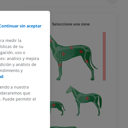
PERRO 
Seleccione una zona
Continuar sin aceptar
 entero
ara medir la
sticas de su
egación, uso o
des: análisis y mejora
dición y análisis de
endimiento y
ad
.
iendo a nuestra
nsideraremos que
 Puede permitir el