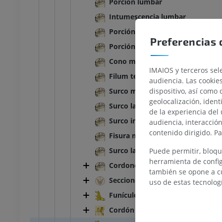
Porción lumbar
Intumescencia lumbar
Porción sacral
Preferencias 
BOVINO
Porción caudal
Cono medular
Cabeza y Cuello
Bovino - Anatomía general
IMAIOS y terceros sele
Ilustraciones
Filum terminal
audiencia. Las cookie
UM
GRATIS
dispositivo, así como 
Surco mediano [dorsal]
geolocalización, ident
Surco lateral dorsal
Tórax
Bovino - Osteología
de la experiencia del 
Surco intermedio dorsal
Ilustraciones
audiencia, interacció
contenido dirigido. P
UM
PREMIUM
Fisura mediana [ventral]
Surco lateral dorsal
Puede permitir, bloqu
Abdomen - Pelvis
herramienta de config
Cordones de la médula espinal
también se opone a cu
UM
Secciones de la médula espinal
uso de estas tecnolog
Funículos dorsales
Osteología
Cordón lateral
rafía