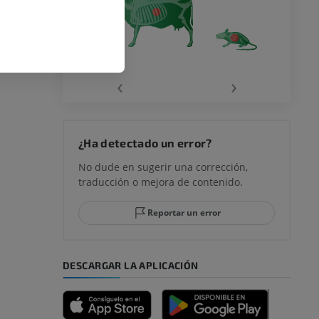
‹
›
¿Ha detectado un error?
No dude en sugerir una corrección,
traducción o mejora de contenido.
Reportar un error
DESCARGAR LA APLICACIÓN