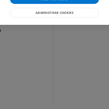
PREMIUM
nal
ADMINISTRAR COOKIES
Caballo - Dedo
al
IRM
PREMIUM
l
Caballo - Dígito y casco
Ilustraciones
PREMIUM
Caballo - Cabeza
TAC
PREMIUM
Caballo - Dientes
Ilustraciones
GRATIS