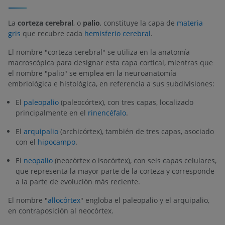
La
corteza cerebral
, o
palio
, constituye la capa de
materia
gris
que recubre cada
hemisferio cerebral
.
El nombre "corteza cerebral" se utiliza en la anatomía
macroscópica para designar esta capa cortical, mientras que
el nombre "palio" se emplea en la neuroanatomía
embriológica e histológica, en referencia a sus subdivisiones:
El
paleopalio
(paleocórtex), con tres capas, localizado
principalmente en el
rinencéfalo
.
El
arquipalio
(archicórtex), también de tres capas, asociado
con el
hipocampo
.
El
neopalio
(neocórtex o isocórtex), con seis capas celulares,
que representa la mayor parte de la corteza y corresponde
a la parte de evolución más reciente.
El nombre "
allocórtex
" engloba el paleopalio y el arquipalio,
en contraposición al neocórtex.