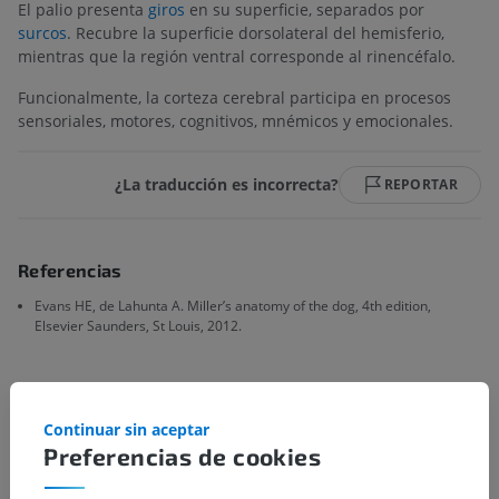
El palio presenta
giros
en su superficie, separados por
surcos
. Recubre la superficie dorsolateral del hemisferio,
mientras que la región ventral corresponde al rinencéfalo.
Funcionalmente, la corteza cerebral participa en procesos
sensoriales, motores, cognitivos, mnémicos y emocionales.
¿La traducción es incorrecta?
REPORTAR
Referencias
Evans HE, de Lahunta A. Miller’s anatomy of the dog, 4th edition,
Elsevier Saunders, St Louis, 2012.
Galería
Continuar sin aceptar
Preferencias de cookies