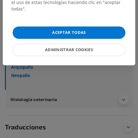
el uso de estas tecnologías haciendo clic en "aceptar
todas".
Anatomía veterinaria
Sistema nervioso
>
Sistema nervioso central
>
Encéfalo
>
Prosencéfalo; Cerebro anterior
>
ACEPTAR TODAS
Telencéfalo
>
Hemisferio cerebral
>
Corteza cerebral
ADMINISTRAR COOKIES
Estructuras subyacentes:
Paleopalio
Arquipalio
Neopalio
Histología veterinaria
Traducciones