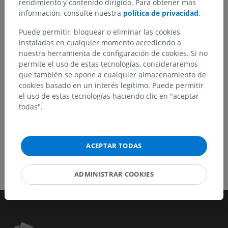
rendimiento y contenido dirigido. Para obtener más
No dude en sugerir una corrección, traducción o
información, consulte nuestra
política de privacidad
.
mejora de contenido.
Puede permitir, bloquear o eliminar las cookies
Reportar un error
instaladas en cualquier momento accediendo a
nuestra herramienta de configuración de cookies. Si no
permite el uso de estas tecnologías, consideraremos
DESCARGAR LA APLICACIÓN
que también se opone a cualquier almacenamiento de
cookies basado en un interés legítimo. Puede permitir
el uso de estas tecnologías haciendo clic en "aceptar
todas".
ACEPTAR TODAS
ADMINISTRAR COOKIES