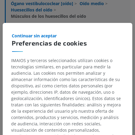
Ógano vestibulococlear [oído]
>
Oído medio
>
Huesecillos del oído
>
Músculos de los huesecillos del oído
Estructuras subyacentes:
Músculo tensor del tímpano
Continuar sin aceptar
Preferencias de cookies
Músculo estapedio: Músculo del estribo
IMAIOS y terceros seleccionados utilizan cookies o
tecnologías similares, en particular para medir la
audiencia. Las cookies nos permiten analizar y
Anatomía comparada en humanos
almacenar información como las características de su
dispositivo, así como ciertos datos personales (por
ejemplo, direcciones IP, datos de navegación, uso o
Traducciones
geolocalización, identificadores únicos). Estos datos se
tratan con las siguientes finalidades: análisis y mejora
de la experiencia del usuario y/o nuestra oferta de
contenidos, productos y servicios, medición y análisis
de audiencia, interacción con redes sociales,
¿Ha detectado un error?
visualización de contenidos personalizados,