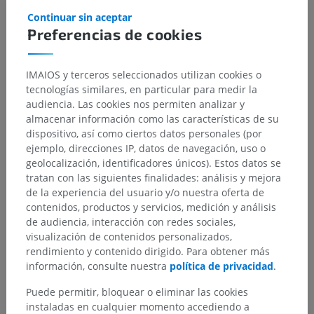
Continuar sin aceptar
Sistema nervioso
>
Sistema nervioso central
>
Preferencias de cookies
Encéfalo
>
Prosencéfalo; Cerebro anterior
>
Telencéfalo
>
Secciones del neopalio
>
Neocórtex [Isocórtex]
IMAIOS y terceros seleccionados utilizan cookies o
tecnologías similares, en particular para medir la
Estructuras subyacentes:
audiencia. Las cookies nos permiten analizar y
Capa molecular
almacenar información como las características de su
Capa granular externa
dispositivo, así como ciertos datos personales (por
ejemplo, direcciones IP, datos de navegación, uso o
Capa piramidal externa
geolocalización, identificadores únicos). Estos datos se
Capa granular interna
tratan con las siguientes finalidades: análisis y mejora
Capa piramidal lnterna
de la experiencia del usuario y/o nuestra oferta de
Capa multiforme
contenidos, productos y servicios, medición y análisis
de audiencia, interacción con redes sociales,
Corteza frontal
visualización de contenidos personalizados,
Corteza parietal
rendimiento y contenido dirigido. Para obtener más
información, consulte nuestra
política de privacidad
.
Ver más
Puede permitir, bloquear o eliminar las cookies
instaladas en cualquier momento accediendo a