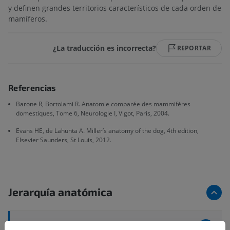
y definen grandes territorios característicos de cada orden de
mamíferos.
¿La traducción es incorrecta?
REPORTAR
Referencias
Barone R, Bortolami R. Anatomie comparée des mammifères
domestiques, Tome 6, Neurologie I, Vigot, Paris, 2004.
Evans HE, de Lahunta A. Miller’s anatomy of the dog, 4th edition,
Elsevier Saunders, St Louis, 2012.
Jerarquía anatómica
Anatomía veterinaria