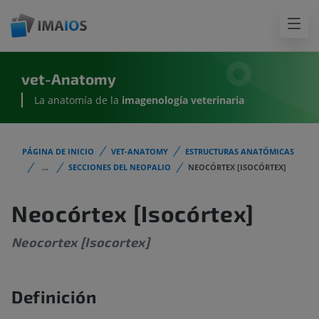
vet-Anatomy
La anatomía de la
imagenología
veterinaria
PÁGINA DE INICIO
VET-ANATOMY
ESTRUCTURAS ANATÓMICAS
...
SECCIONES DEL NEOPALIO
NEOCÓRTEX [ISOCÓRTEX]
Neocórtex [Isocórtex]
Neocortex [Isocortex]
Definición