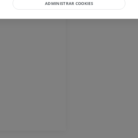
ADMINISTRAR COOKIES
PREMIUM
Caballo - Dígito y casco
Ilustraciones
PREMIUM
Caballo - Cabeza
TAC
PREMIUM
Caballo - Dientes
Ilustraciones
GRATIS