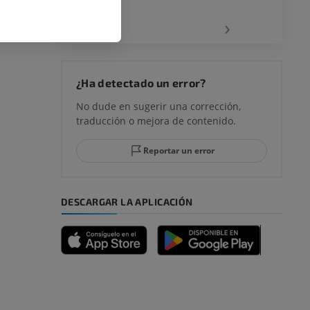
‹
›
¿Ha detectado un error?
No dude en sugerir una corrección,
traducción o mejora de contenido.
Reportar un error
DESCARGAR LA APLICACIÓN