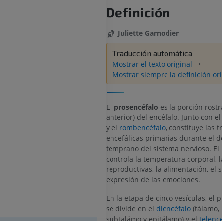
Definición
Juliette Garnodier
Traducción automática
Mostrar el texto original
Mostrar siempre la definición ori
El
prosencéfalo
es la porción rostr
anterior) del encéfalo. Junto con e
y el
rombencéfalo
, constituye las t
encefálicas primarias durante el d
temprano del sistema nervioso. El
controla la temperatura corporal, 
reproductivas, la alimentación, el 
expresión de las emociones.
En la etapa de cinco vesículas, el 
se divide en el
diencéfalo
(tálamo, 
subtalámo y epitálamo) y el
telenc
CABALLO
RATÓN