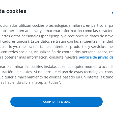
desarrolla para formar el
cerebro
.
r
está compuesto por la corteza cereb
de cookies
Caballo - Osteología
Ratón - Cuerpo
sustancia blanca subyacente y los 
Ilustraciones
TAC
basales.
PREMIUM
GRATIS
ccionados utilizan cookies o tecnologías similares, en particular p
N.B.: En humanos, la definición de
s nos permiten analizar y almacenar información como las caracterí
la última edición de la
Terminologi
ciertos datos personales (por ejemplo, direcciones IP, datos de nav
Caballo - Osteología
(TA2, 2019) incluye el diencéfalo ju
Radiografía
ificadores únicos). Estos datos se tratan con las siguientes finalida
telencéfalo. En este caso, «cerebro»
usuario y/o nuestra oferta de contenidos, productos y servicios, me
GRATIS
tanto, sinónimo de «prosencéfalo».
n con redes sociales, visualización de contenidos personalizados, r
ara obtener más información, consulte nuestra
política de privacid
Caballo - carpo
¿La traducción es incorre
TAC
ear o eliminar las cookies instaladas en cualquier momento acced
REPORTAR
PREMIUM
uración de cookies. Si no permite el uso de estas tecnologías, co
alquier almacenamiento de cookies basado en un interés legítimo.
ías haciendo clic en "aceptar todas".
Caballo – Miología
Ilustraciones
Referencias
PREMIUM
Evans HE, de Lahunta A. Miller’s anatom
ACEPTAR TODAS
4th edition, Elsevier Saunders, St Louis,
Caballo - Dedo
IRM