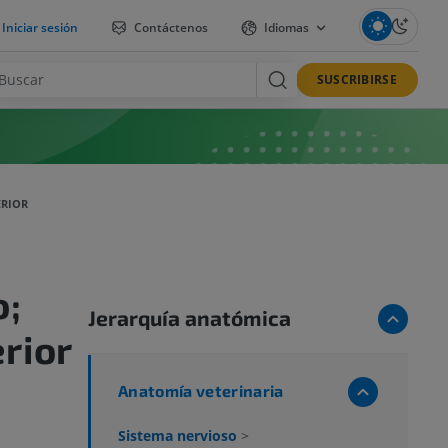
Iniciar sesión
Contáctenos
Idiomas
SUSCRIBIRSE
ERIOR
o;
Jerarquía anatómica
rior
Anatomía veterinaria
Sistema nervioso
>