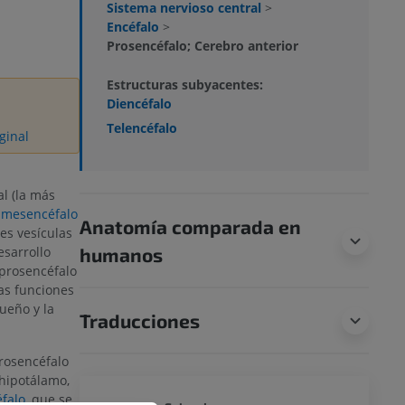
Sistema nervioso central
>
Encéfalo
>
Prosencéfalo; Cerebro anterior
Estructuras subyacentes:
Diencéfalo
Telencéfalo
ginal
al (la más
l
mesencéfalo
Anatomía comparada en
res vesículas
humanos
esarrollo
 prosencéfalo
las funciones
sueño y la
Traducciones
prosencéfalo
hipotálamo,
éfalo
, que se
PERRO 