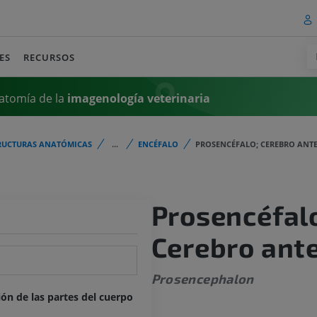
ES
RECURSOS
atomía de la
imagenología
veterinaria
RUCTURAS ANATÓMICAS
...
ENCÉFALO
PROSENCÉFALO; CEREBRO ANT
Prosencéfal
Cerebro ante
Prosencephalon
ión de las partes del cuerpo