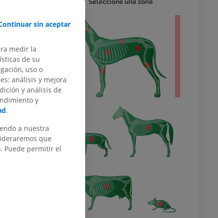
Seleccione una zona
 El cerebro
ral, la
Continuar sin aceptar
 entero
ganglios
ara medir la
 cerebro de
sticas de su
a Anatomica
egación, uso o
nto con el
des: análisis y mejora
 es, por lo
dición y análisis de
endimiento y
ad
.
cta?
iendo a nuestra
nsideraremos que
 Puede permitir el
y of the dog,
 2012.