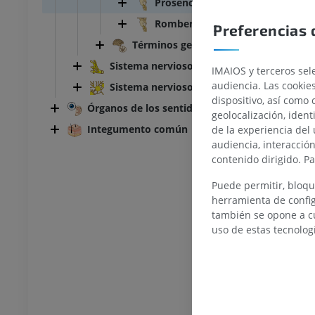
Prosencéfalo; Cerebro anterior
Rombencéfalo; Cerebro posterio
Preferencias 
Cabeza y Cuello
Bovino - Anatomía general
Términos generales
Ilustraciones
UM
GRATIS
Sistema nervioso periférico
IMAIOS y terceros sele
audiencia. Las cookie
Sistema nervioso autónomo
dispositivo, así como 
Tórax
Bovino - Osteología
Órganos de los sentidos
Ilustraciones
geolocalización, ident
Integumento común
de la experiencia del 
UM
PREMIUM
audiencia, interacció
contenido dirigido. P
Abdomen - Pelvis
Puede permitir, bloqu
UM
herramienta de config
también se opone a cu
uso de estas tecnolog
Osteología
rafía
UM
Osteología
ciones