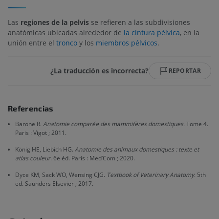
Las
regiones de la pelvis
se refieren a las subdivisiones
anatómicas ubicadas alrededor de
la cintura pélvica
, en la
unión entre el
tronco
y los
miembros pélvicos
.
¿La traducción es incorrecta?
REPORTAR
Referencias
Barone R.
Anatomie comparée des mammifères domestiques
. Tome 4.
Paris : Vigot ; 2011.
König HE, Liebich HG.
Anatomie des animaux domestiques : texte et
atlas couleur
. 6e éd. Paris : Med’Com ; 2020.
Dyce KM, Sack WO, Wensing CJG.
Textbook of Veterinary Anatomy
. 5th
ed. Saunders Elsevier ; 2017.