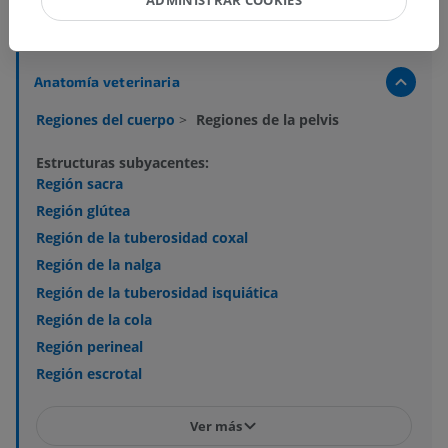
ADMINISTRAR COOKIES
Jerarquía anatómica
Anatomía veterinaria
Regiones del cuerpo
>
Regiones de la pelvis
Estructuras subyacentes:
Región sacra
Región glútea
Región de la tuberosidad coxal
Región de la nalga
Región de la tuberosidad isquiática
Región de la cola
Región perineal
Región escrotal
Ver más