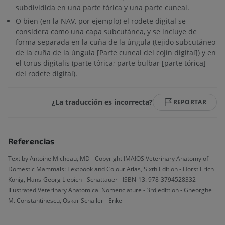
subdividida en una parte tórica y una parte cuneal.
O bien (en la NAV, por ejemplo) el rodete digital se
considera como una capa subcutánea, y se incluye de
forma separada en la cuña de la úngula (tejido subcutáneo
de la cuña de la úngula [Parte cuneal del cojín digital]) y en
el torus digitalis (parte tórica; parte bulbar [parte tórica]
del rodete digital).
¿La traducción es incorrecta?
REPORTAR
Referencias
Text by Antoine Micheau, MD - Copyright IMAIOS Veterinary Anatomy of
Domestic Mammals: Textbook and Colour Atlas, Sixth Edition - Horst Erich
König, Hans-Georg Liebich - Schattauer - ISBN-13: 978-3794528332
Illustrated Veterinary Anatomical Nomenclature - 3rd edittion - Gheorghe
M. Constantinescu, Oskar Schaller - Enke