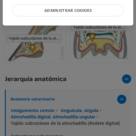
ADMINISTRAR COOKIES
Jerarquía anatómica
Anatomía veterinaria
Integumento común
>
Unguícula, úngula
>
Almohadilla digital, Almohadilla ungular
>
Tejido subcutáneo de la almohadilla [Rodete digital]