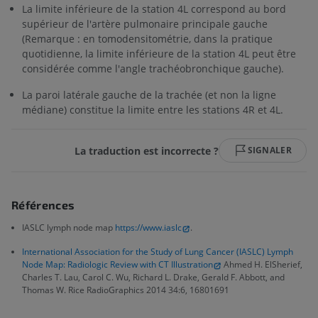
La limite inférieure de la station 4L correspond au bord
supérieur de l'artère pulmonaire principale gauche
(Remarque : en tomodensitométrie, dans la pratique
quotidienne, la limite inférieure de la station 4L peut être
considérée comme l'angle trachéobronchique gauche).
La paroi latérale gauche de la trachée (et non la ligne
médiane) constitue la limite entre les stations 4R et 4L.
La traduction est incorrecte ?
SIGNALER
Références
IASLC lymph node map
https://www.iaslc
.
International Association for the Study of Lung Cancer (IASLC) Lymph
Node Map: Radiologic Review with CT Illustration
Ahmed H. ElSherief,
Charles T. Lau, Carol C. Wu, Richard L. Drake, Gerald F. Abbott, and
Thomas W. Rice RadioGraphics 2014 34:6, 16801691