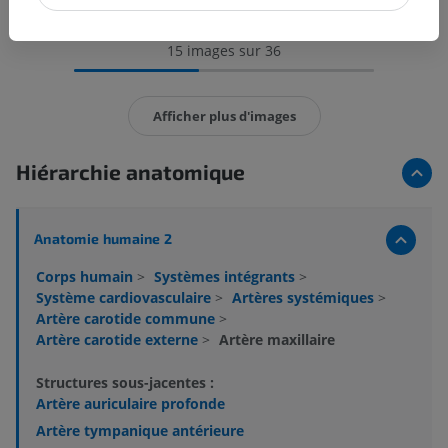
15 images sur 36
Afficher plus d'images
Hiérarchie anatomique
Anatomie humaine 2
Corps humain
>
Systèmes intégrants
>
Système cardiovasculaire
>
Artères systémiques
>
Artère carotide commune
>
Artère carotide externe
>
Artère maxillaire
Structures sous-jacentes :
Artère auriculaire profonde
Artère tympanique antérieure