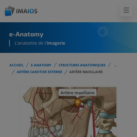
e-Anatomy
L'anatomie de l'
imagerie
ACCUEIL
E-ANATOMY
STRUCTURES ANATOMIQUES
...
ARTÈRE CAROTIDE EXTERNE
ARTÈRE MAXILLAIRE