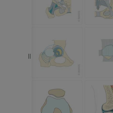
Radiographies du membre
supérieur
Arthroscanner
Radiographies
Arthroscanner
PREMIUM
PREMIUM
Membre supérieur
IRM de la chevi
Illustrations
l'arrière-pied
IRM
PREMIUM
PREMIUM
Artériographie du membre
supérieur
IRM de l’avant
Angiographie
IRM
GRATUIT
PREMIUM
Visible human project
Angioscanner 
Photographies
inférieurs
TDM
PREMIUM
PREMIUM
Jambe (artères 