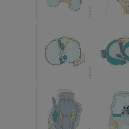
TDM
GRATUIT
Artériographi
inférieurs
Angiographie
GRATUIT