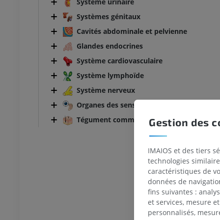
Système urinaire
Systèmes génitaux
Cavités abdominale et pelvienne
Glandes endocrines
Système cardiovasculaire
Système lymphoïde
Système nerveux
Organes des sens
Tégument commun
Gestion des c
IMAIOS et des tiers s
technologies similaire
caractéristiques de v
données de navigation,
TARSE-PIED
fins suivantes : analy
et services, mesure et
personnalisés, mesure
 genou
IRM de la cheville