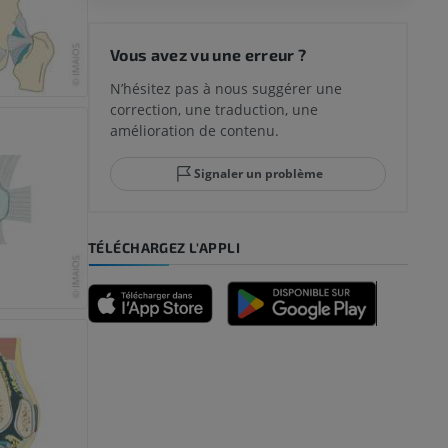
 du genou
Vous avez vu une erreur ?
N’hésitez pas à nous suggérer une
correction, une traduction, une
lle et de
amélioration de contenu.
Signaler un problème
-pied
TÉLÉCHARGEZ L'APPLI
des membres
et os)