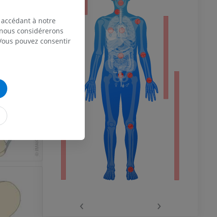
an Body,
 accédant à notre
, nous considérerons
 du membre
 Vous pouvez consentir
 inférieur
‹
›