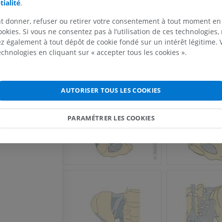
IRM
Illustrations
tialité
.
Anatomy (20th U.S. edition of Gray's Anatomy of the Hum
published in 1918 – from http://www.bartleby.com/107/).
PREMIUM
PREMIUM
t donner, refuser ou retirer votre consentement à tout moment en
ookies. Si vous ne consentez pas à l’utilisation de ces technologies
IRM de l'épaule
Radiographies
 également à tout dépôt de cookie fondé sur un intérêt légitime.
Galerie
IRM
inférieur
technologies en cliquant sur « accepter tous les cookies ».
Radiographies
PREMIUM
GRATUIT
IRM du poignet
AUTORISER TOUS LES COOKIES
IRM
IRM du membre
IRM
PREMIUM
PREMIUM
PARAMÉTRER LES COOKIES
IRM du coude
IRM
IRM de hanche
IRM
PREMIUM
PREMIUM
IRM de la main
IRM
IRM du genou
IRM
PREMIUM
PREMIUM