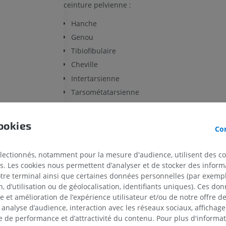
ceinture pelvienne :
Hanche
Genou
Tibiofibulaire
Cheville
Intertarsienne
Tarsométatarsienne
Intermétatarsienne
Métatarsophalangienne
ookies
Con
Articulations des doigts du pied
électionnés, notamment pour la mesure d'audience, utilisent des c
La traduction est incorrecte ?
SIGN
s. Les cookies nous permettent d’analyser et de stocker des informa
otre terminal ainsi que certaines données personnelles (par exemple
 d’utilisation ou de géolocalisation, identifiants uniques). Ces don
MEMBRE SUPÉRIEUR
MEMBRE INFÉRIEUR
se et amélioration de l’expérience utilisateur et/ou de notre offre 
Références
 analyse d’audience, interaction avec les réseaux sociaux, affichag
 de performance et d’attractivité du contenu. Pour plus d'informat
IRM du membre supérieur
Membre inféri
This definition incorporates text from a public domain edit