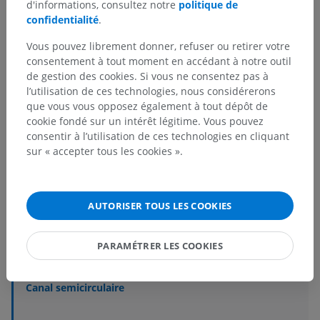
d'informations, consultez notre
politique de
confidentialité
.
Vous pouvez librement donner, refuser ou retirer votre
Hiérarchie anatomique
consentement à tout moment en accédant à notre outil
de gestion des cookies. Si vous ne consentez pas à
l’utilisation de ces technologies, nous considérerons
que vous vous opposez également à tout dépôt de
Anatomie humaine 2
cookie fondé sur un intérêt légitime. Vous pouvez
Corps humain
>
Systèmes intégrants
>
consentir à l’utilisation de ces technologies en cliquant
Organes des sens
>
Oreille
>
Oreille interne
>
sur « accepter tous les cookies ».
Labyrinthe osseux
>
Canaux semicirculaires
Structures sous-jacentes :
AUTORISER TOUS LES COOKIES
Canal semicirculaire antérieur
Canal semicirculaire postérieur
PARAMÉTRER LES COOKIES
Branche osseuse commune
Canal semicirculaire latéral
Canal semicirculaire