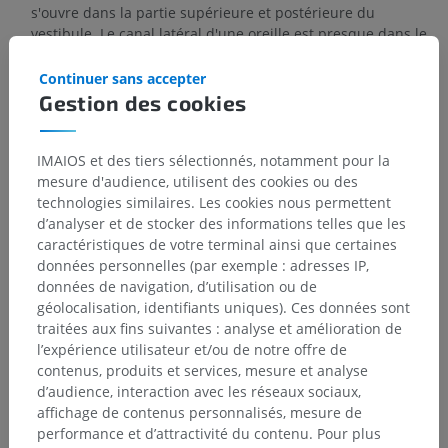
s'ouvre dans la partie supérieure et postérieure du
vestibule. Le canal latéral d'une oreille est presque dans le
même plan que celui de l'autre oreille, tandis que le canal
supérieur d'une oreille est presque parallèle au canal
Continuer sans accepter
postérieur de l'autre.
Gestion des cookies
La traduction est incorrecte ?
SIGNALER
IMAIOS et des tiers sélectionnés, notamment pour la
mesure d'audience, utilisent des cookies ou des
technologies similaires. Les cookies nous permettent
d’analyser et de stocker des informations telles que les
Galerie
caractéristiques de votre terminal ainsi que certaines
données personnelles (par exemple : adresses IP,
données de navigation, d’utilisation ou de
géolocalisation, identifiants uniques). Ces données sont
traitées aux fins suivantes : analyse et amélioration de
l’expérience utilisateur et/ou de notre offre de
contenus, produits et services, mesure et analyse
d’audience, interaction avec les réseaux sociaux,
affichage de contenus personnalisés, mesure de
performance et d’attractivité du contenu. Pour plus