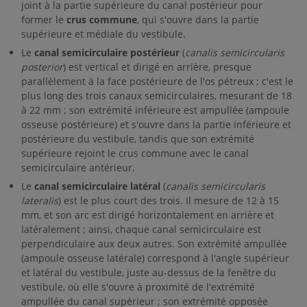
joint à la partie supérieure du canal postérieur pour
former le
crus commune
, qui s'ouvre dans la partie
supérieure et médiale du vestibule.
Le
canal semicirculaire postérieur
(
canalis semicircularis
posterior
) est vertical et dirigé en arrière, presque
parallèlement à la face postérieure de l'os pétreux ; c'est le
plus long des trois canaux semicirculaires, mesurant de 18
à 22 mm ; son extrémité inférieure est ampullée (ampoule
osseuse postérieure) et s'ouvre dans la partie inférieure et
postérieure du vestibule, tandis que son extrémité
supérieure rejoint le crus commune avec le canal
semicirculaire antérieur.
Le
canal semicirculaire latéral
(
canalis semicircularis
lateralis
) est le plus court des trois. Il mesure de 12 à 15
mm, et son arc est dirigé horizontalement en arrière et
latéralement ; ainsi, chaque canal semicirculaire est
perpendiculaire aux deux autres. Son extrémité ampullée
(ampoule osseuse latérale) correspond à l'angle supérieur
et latéral du vestibule, juste au-dessus de la fenêtre du
vestibule, où elle s'ouvre à proximité de l'extrémité
ampullée du canal supérieur ; son extrémité opposée