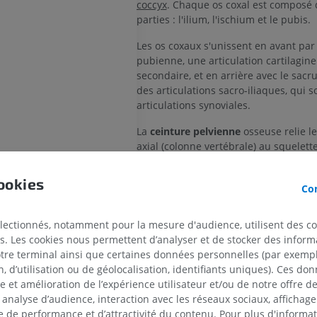
coccyx
. Chaque os coxal est composé d
parties : l'ilium, l'ischium et le pubis.
Les os coxaux s'unissent en avant pa
pubienne, une articulation cartilagin
secondaire, et en arrière avec le sac
des articulations sacro-iliaques, qui s
articulations synoviales.
La
ceinture pelvienne
osseuse relie le
axial (colonne vertébrale) au squelett
appendiculaire (os du membre inférie
position debout, elle joue un rôle im
ookies
Con
le transfert du poids du corps vers l
inférieurs.
électionnés, notamment pour la mesure d'audience, utilisent des c
Une caractéristique anatomique impor
s. Les cookies nous permettent d’analyser et de stocker des informa
ceinture pelvienne est l'
ouverture sup
otre terminal ainsi que certaines données personnelles (par exemple
pelvis
(également appelée détroit sup
 d’utilisation ou de géolocalisation, identifiants uniques). Ces don
bord supérieur du pelvis). Il s'agit d
se et amélioration de l’expérience utilisateur et/ou de notre offre 
forme de cœur formé par le promontoi
 analyse d’audience, interaction avec les réseaux sociaux, affichag
parties latérales du sacrum, les ligne
MEMBRE SUPÉRIEUR
MEMBRE INFÉRIEUR
 de performance et d’attractivité du contenu. Pour plus d'informat