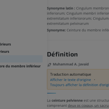
Synonyme latin :
Cingulum membro
inferiorum; Cingulum membri inferior
extremitatum inferiororum; Cingulum
extremitatum pelvinarum
Synonyme:
Ceinture du membre infér
rieurs
rieurs
Définition
Muhammad A. Javaid
libre du membre inférieur
Traduction automatique
Afficher le texte d'origine
Toujours afficher la définition d’orig
La
ceinture pelvienne
est une struct
comprenant
deux os coxaux, un sacr