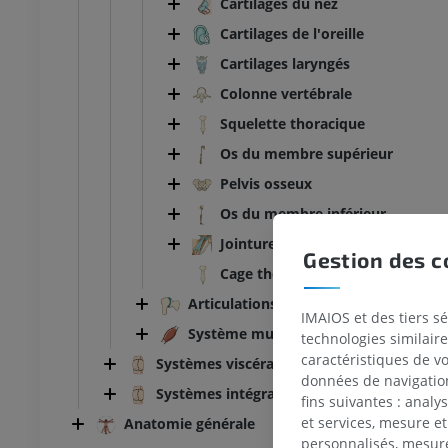
Cartilages du nez
Cartilages de l'oreille
Cartilages laryngés
Colonne vertébrale
Squelette thoracique
Os du membre supérieur
Pelvis osseux
Os du membre inférieur
Jointures crâniennes
Gestion des c
Cage thoracique
Articulations
IMAIOS et des tiers s
Système musculaire
technologies similaire
caractéristiques de v
Systèmes viscéraux
données de navigation,
Systèmes intégrants
fins suivantes : analy
et services, mesure et
Anatomie générale
TARSE-PIED
personnalisés, mesure