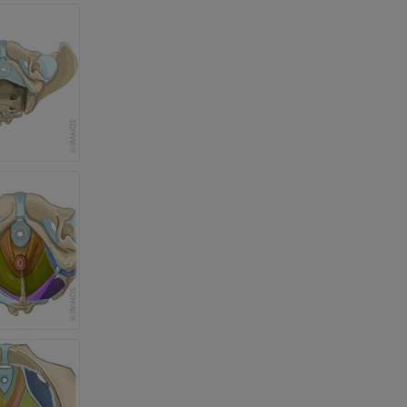
et os)
e des membres