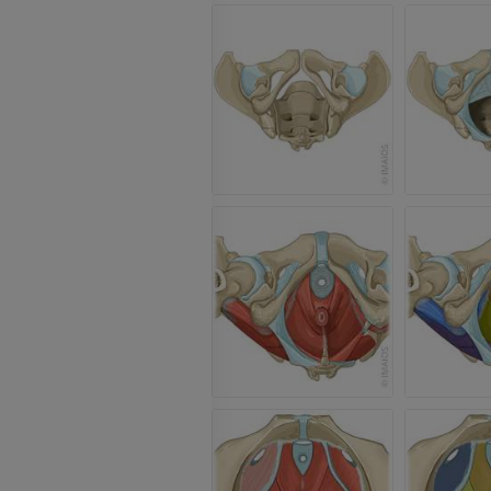
Jambe (artères 
TDM
GRATUIT
Artériographi
inférieurs
Angiographie
GRATUIT