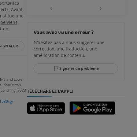
portantes
‹
›
erfs. Avant
nstitue une
 pelviens
,
 du genou
ctum.
Vous avez vu une erreur ?
N’hésitez pas à nous suggérer une
SIGNALER
correction, une traduction, une
lle et de
amélioration de contenu.
Signaler un problème
lvis and Lower
n:
StatPearls
-pied
Publishing; 2023
TÉLÉCHARGEZ L'APPLI
1580/
des membres