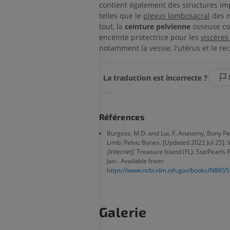
IRM
PREMIUM
contient également des structures im
PREMIUM
telles que le
plexus lombosacral
des n
tout, la
ceinture pelvienne
osseuse co
Radiographies du membre
enceinte protectrice pour les
viscères
supérieur
Arthroscanner
notamment la vessie, l'utérus et le re
Radiographies
Arthroscanner
PREMIUM
PREMIUM
La traduction est incorrecte ?
Membre supérieur
IRM de la chevi
Illustrations
l'arrière-pied
IRM
PREMIUM
Références
PREMIUM
Burgess, M.D. and Lui, F. Anatomy, Bony Pe
Artériographie du membre
Limb: Pelvic Bones. [Updated 2022 Jul 25]. I
supérieur
IRM de l’avant
[Internet]
. Treasure Island (FL): StatPearls 
Angiographie
IRM
Jan-. Available from:
GRATUIT
PREMIUM
https://www.ncbi.nlm.nih.gov/books/NBK55
Visible human project
Angioscanner 
Photographies
inférieurs
Galerie
TDM
PREMIUM
PREMIUM