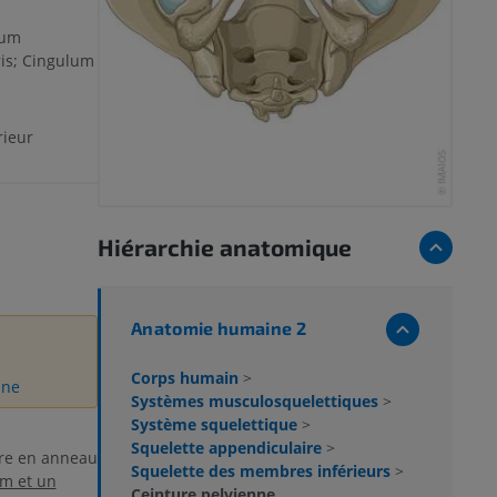
rum
is; Cingulum
ieur
Hiérarchie anatomique
Anatomie humaine 2
Corps humain
>
ine
Systèmes musculosquelettiques
>
Système squelettique
>
Squelette appendiculaire
>
ure en anneau
Squelette des membres inférieurs
>
um et un
Ceinture pelvienne