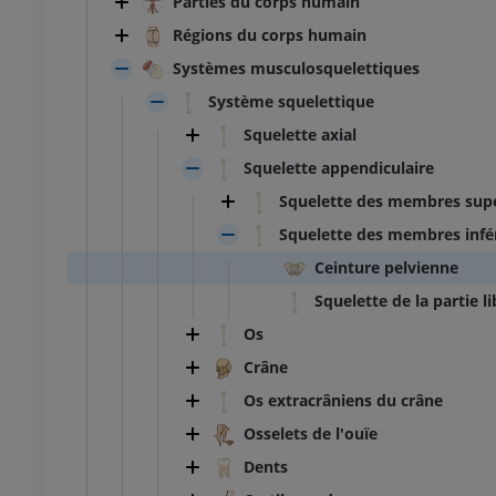
Parties du corps humain
Régions du corps humain
Systèmes musculosquelettiques
Système squelettique
Squelette axial
Squelette appendiculaire
Squelette des membres supé
Squelette des membres infé
Ceinture pelvienne
Squelette de la partie 
Os
Crâne
Os extracrâniens du crâne
Osselets de l'ouïe
Dents