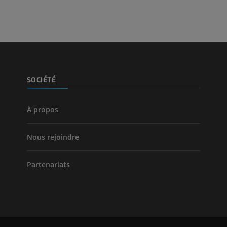
Jambe (artères 
TDM
GRATUIT
Artériographi
SOCIÉTÉ
inférieurs
Angiographie
GRATUIT
À propos
Nous rejoindre
Partenariats