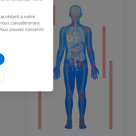
eur
 accédant à notre
, nous considérerons
 Vous pouvez consentir
 du membre
 inférieur