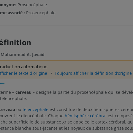
nonyme:
Prosencéphale
me associé :
Prosencéphale
éfinition
Muhammad A. Javaid
raduction automatique
fficher le texte d'origine
Toujours afficher la définition d’origine
terme «
cerveau
» désigne la partie du prosencéphale qui se dével
télencéphale.
cerveau
ou
télencéphale
est constitué de deux hémisphères céréb
ouvrent le diencéphale. Chaque
hémisphère cérébral
est composé
che superficielle de substance grise appelée le cortex cérébral, qu
stance blanche sous-jacente et les noyaux de substance grise sous