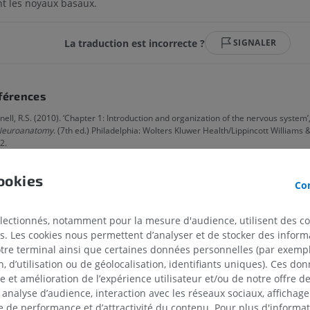
t les noyaux basaux.
La traduction est incorrecte ?
SIGNALER
férences
nell, R.S. (2010). ‘Chapter 1: Introduction and organization of the nervous system’
euroanatomy
. (7th ed.) Philadelphia: Wolters Kluwer Health/Lippincott Williams &
2.
nell, R.S. (2010). ‘Chapter 7: The cerebrum’, in
Clinical Neuroanatomy
. (7th ed.) P
ookies
olters Kluwer Health/Lippincott Williams & Wilkins, pp.257-263.
Con
électionnés, notamment pour la mesure d'audience, utilisent des c
alerie
s. Les cookies nous permettent d’analyser et de stocker des informa
otre terminal ainsi que certaines données personnelles (par exemple
 d’utilisation ou de géolocalisation, identifiants uniques). Ces don
se et amélioration de l’expérience utilisateur et/ou de notre offre 
 analyse d’audience, interaction avec les réseaux sociaux, affichag
MEMBRE SUPÉRIEUR
MEMBRE INFÉRIEUR
 de performance et d’attractivité du contenu. Pour plus d'informat