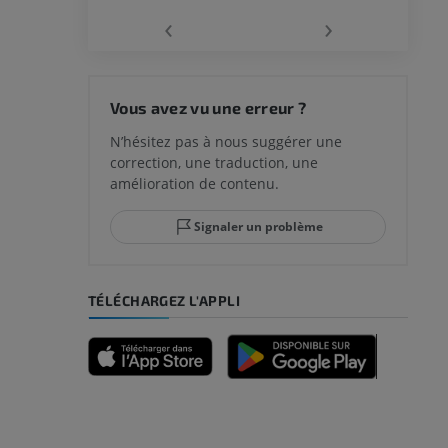
‹
›
 du genou
Vous avez vu une erreur ?
N’hésitez pas à nous suggérer une
correction, une traduction, une
lle et de
amélioration de contenu.
Signaler un problème
-pied
TÉLÉCHARGEZ L'APPLI
des membres