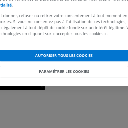
tialité
.
IRM du membre supérieur
Membre inféri
t donner, refuser ou retirer votre consentement à tout moment en
IRM
Illustrations
ookies. Si vous ne consentez pas à l’utilisation de ces technologies
PREMIUM
PREMIUM
 également à tout dépôt de cookie fondé sur un intérêt légitime.
technologies en cliquant sur « accepter tous les cookies ».
IRM de l'épaule
Radiographies
IRM
inférieur
Radiographies
PREMIUM
AUTORISER TOUS LES COOKIES
GRATUIT
IRM du poignet
IRM
IRM du membre
PARAMÉTRER LES COOKIES
IRM
PREMIUM
PREMIUM
IRM du coude
IRM
IRM de hanche
IRM
PREMIUM
PREMIUM
IRM de la main
IRM
IRM du genou