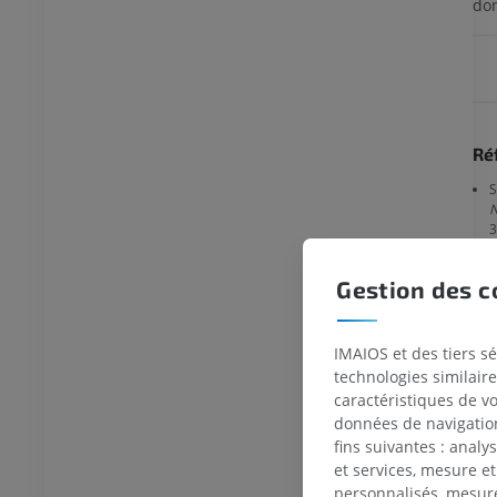
don
Ré
S
N
3
S
Gestion des c
W
IMAIOS et des tiers s
G
technologies similaire
caractéristiques de v
données de navigation,
fins suivantes : analy
et services, mesure et
TARSE-PIED
personnalisés, mesure