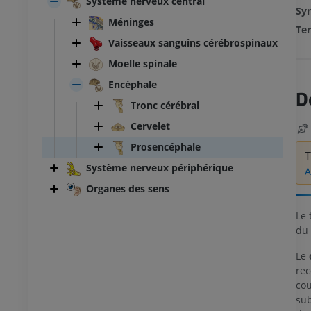
Système nerveux central
Sy
Méninges
Ter
Vaisseaux sanguins cérébrospinaux
Moelle spinale
Encéphale
D
Tronc cérébral
Cervelet
Prosencéphale
T
Système nerveux périphérique
A
Organes des sens
Le 
du 
Le
rec
cou
sub