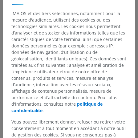
segments L2 à S1, bien que la distribution axonale spécifique
de ce noyau ne soit pas bien comprise. Les cornes
IMAIOS et des tiers sélectionnés, notamment pour la
antérieures sacrées présentent également un groupe
mesure d'audience, utilisent des cookies ou des
cellulaire médial proéminent, responsable de l'innervation
technologies similaires. Les cookies nous permettent
des muscles périnéaux.
d’analyser et de stocker des informations telles que les
caractéristiques de votre terminal ainsi que certaines
La traduction est incorrecte ?
SIGNALER
données personnelles (par exemple : adresses IP,
données de navigation, d’utilisation ou de
géolocalisation, identifiants uniques). Ces données sont
traitées aux fins suivantes : analyse et amélioration de
Références
l’expérience utilisateur et/ou de notre offre de
Snell, R.S. (2010). ‘Chapter 4: The Spinal Cord and the Ascending and
contenus, produits et services, mesure et analyse
Descending Tracts’, in
Clinical Neuroanatomy
. (7th ed.) Philadelphia:
d’audience, interaction avec les réseaux sociaux,
Wolters Kluwer Health/Lippincott Williams & Wilkins, pp. 137-142.
affichage de contenus personnalisés, mesure de
performance et d’attractivité du contenu. Pour plus
d'informations, consultez notre
politique de
confidentialité
.
Galerie
Vous pouvez librement donner, refuser ou retirer votre
consentement à tout moment en accédant à notre outil
de gestion des cookies. Si vous ne consentez pas à