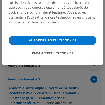
l’utilisation de ces technologies, nous considérerons
que vous vous opposez également à tout dépôt de
cookie fondé sur un intérêt légitime. Vous pouvez
consentir à l’utilisation de ces technologies en cliquant
sur « accepter tous les cookies ».
AUTORISER TOUS LES COOKIES
Hiérarchie anatomique
PARAMÉTRER LES COOKIES
Anatomie humaine 2
Anatomie humaine 1
Anatomie systémique
>
Système nerveux
>
Système nerveux central
>
Moelle spinale
>
Substance grise
>
Colonnes grises
>
Colonne antérieure
>
Corne antérieure