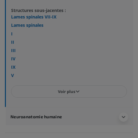
Structures sous-jacentes :
Lames spinales VII-IX
Lames spinales
I
II
III
IV
IX
V
Voir plus
Neuroanatomie humaine