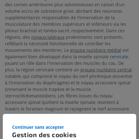
des cornes antérieures plus volumineuses en raison d'un
volume accru de substance grise, abritant des neurones
supplémentaires responsables de l'innervation de la
musculature des membres supérieurs et inférieurs via les
plexus brachial et lombo-sacré, respectivement. Dans ces
régions, des
noyaux latéraux
proéminents sont présents,
reflétant la nécessité fonctionnelle de contrôler les
mouvements des membres. Le
groupe nucléaire médial
est
également bien développé dans la moelle spinale
cervicale
,
jouant un rôle dans l'innervation des muscles du cou. De
plus, la région cervicale contient un
groupe nucléaire central
notable, qui comprend le noyau du nerf phrénique (essentiel
à l'innervation du diaphragme) et le noyau accessoire spinal
(innervant le muscle trapèze et le muscle
sternocléidomastoïdien). Les fibres issues du noyau
accessoire spinal quittent la moelle spinale, montent à
travers le foramen magnum et rejoignent le nerf accessoire
crânial.
Dans la région lombo-sacrée, un autre groupe central
Continuer sans accepter
important, le noyau lombo-sacré, est présent dans les
Gestion des cookies