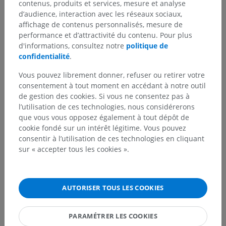
contenus, produits et services, mesure et analyse
d’audience, interaction avec les réseaux sociaux,
Hiérarchie anatomique
affichage de contenus personnalisés, mesure de
performance et d’attractivité du contenu. Pour plus
d'informations, consultez notre
politique de
Anatomie humaine 2
confidentialité
.
Corps humain
>
Systèmes intégrants
>
Vous pouvez librement donner, refuser ou retirer votre
Tégument commun
>
Peau
>
Derme
>
consentement à tout moment en accédant à notre outil
Couche réticulaire
de gestion des cookies. Si vous ne consentez pas à
l’utilisation de ces technologies, nous considérerons
que vous vous opposez également à tout dépôt de
Structures sous-jacentes :
cookie fondé sur un intérêt légitime. Vous pouvez
Muscles arecteurs des poils
consentir à l’utilisation de ces technologies en cliquant
sur « accepter tous les cookies ».
Anatomie humaine 1
AUTORISER TOUS LES COOKIES
Traductions
PARAMÉTRER LES COOKIES